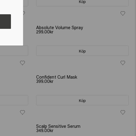
Köp
Absolute Volume Spray
299.00kr
Köp
Confident Curl Mask
399.00kr
Köp
Scalp Sensitive Serum
349.00kr