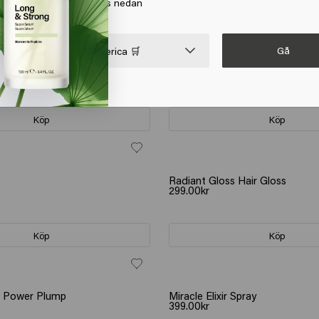
a på Gå eller välj din plats nedan
Köp
Köp
Gå

United States of America 🛒
 Mask - travel size
Color Brillianz Mask
399.00kr
Köp
Köp
Radiant Gloss Hair Gloss
299.00kr
Köp
Köp
on Power Plump
Miracle Elixir Spray
399.00kr