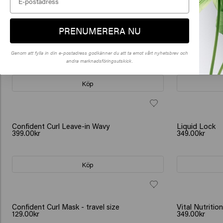
Klick
Köp
PRENUMERERA NU
🇺
Climate Control
Color Brillianz
299.00kr
129.00kr
Genom att fylla in din e-postadress godkänner du att ta emot vårt nyhetsbrev och
andra marknadsföringsutskick.
Köp
Confident Curl Leave-in Wavy
Liquid Lock
399.00kr
349.00kr
Köp
Confident Curl Mask - travel size
Vital Nutriti
129.00kr
349.00kr