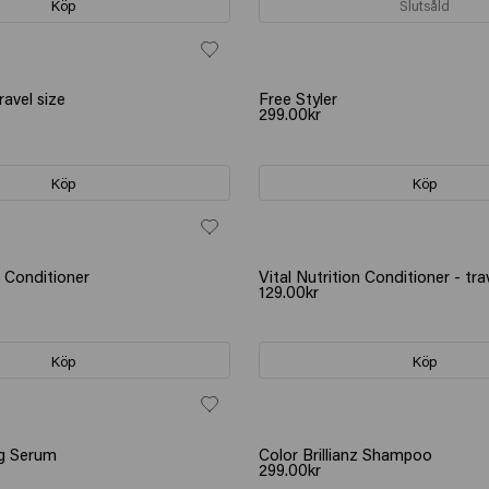
Köp
Slutsåld
ravel size
Free Styler
299.00kr
Köp
Köp
n Conditioner
Vital Nutrition Conditioner - tra
129.00kr
Köp
Köp
g Serum
Color Brillianz Shampoo
299.00kr