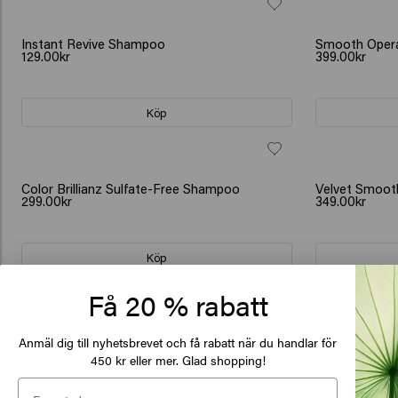
NY
Instant Revive Shampoo
Smooth Oper
129.00kr
399.00kr
Köp
Color Brillianz Sulfate-Free Shampoo
Velvet Smooth
299.00kr
349.00kr
Köp
Få 20 % rabatt
De
Radiant Gloss Shampoo
Top Form
Anmäl dig till nyhetsbrevet och få rabatt när du handlar för
of
299.00kr
349.00kr
450 kr eller mer. Glad shopping!