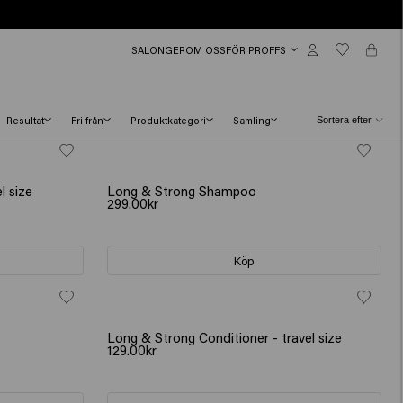
SALONGER
OM OSS
FÖR PROFFS
Resultat
Fri från
Produktkategori
Samling
BESTSELLER
l size
Long & Strong Shampoo
299.00kr
Köp
Long & Strong Conditioner - travel size
129.00kr