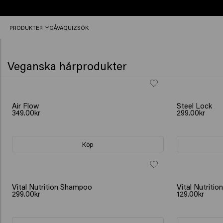
Fri
PRODUKTER
GÅVA
QUIZ
SÖK
frakt
från
450kr
Veganska hårprodukter
NY
NY
Air Flow
Steel Lock
349.00kr
299.00kr
Köp
Vital Nutrition Shampoo
Vital Nutritio
299.00kr
129.00kr