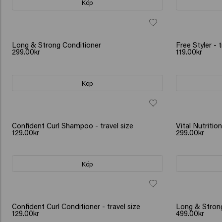
Köp
BESTSELLER
Long & Strong Conditioner
Free Styler - t
299.00kr
119.00kr
Köp
Confident Curl Shampoo - travel size
Vital Nutritio
129.00kr
299.00kr
Köp
BESTSELLER
Confident Curl Conditioner - travel size
Long & Stron
129.00kr
499.00kr