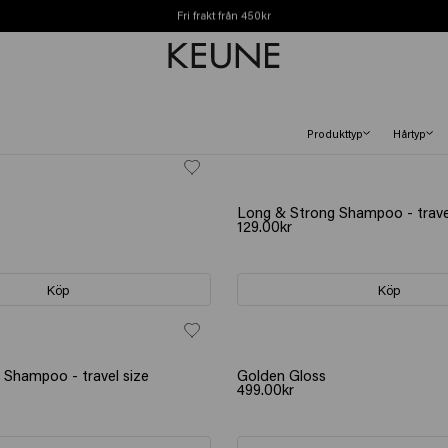
Fri frakt från 450kr
Produkttyp
Hårtyp
Long & Strong Shampoo - trave
129.00kr
Köp
Köp
NY
n Shampoo - travel size
Golden Gloss
499.00kr