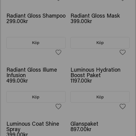
Radiant Gloss Shampoo
Radiant Gloss Mask
299.00kr
399.00kr
Köp
Köp
GÅVA: VATTENFLASKA
Radiant Gloss Illume
Luminous Hydration
Infusion
Boost Paket
499.00kr
1197.00kr
Köp
Köp
GÅVA: VATTENFLASKA
Luminous Coat Shine
Glanspaket
Spray
897.00kr
399.00kr