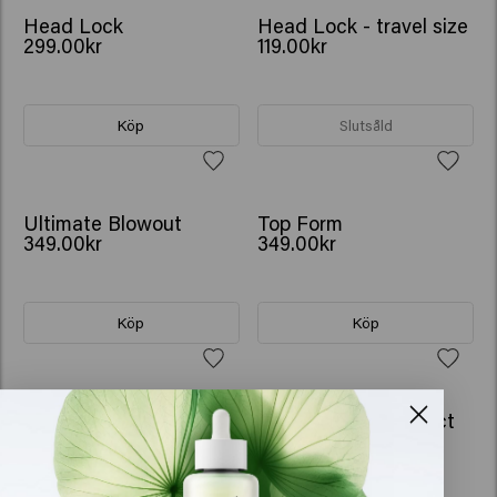
Head Lock
Head Lock - travel size
299.00kr
119.00kr
Köp
Slutsåld
Ultimate Blowout
Top Form
349.00kr
349.00kr
Köp
Köp
1922 By J.M. Keune
Color Brillianz Protect
Classic Gel
Spray
269.00kr
299.00kr