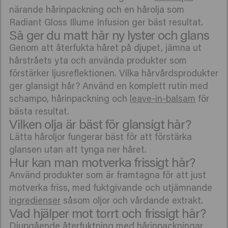
närande hårinpackning och en hårolja som
Radiant Gloss Illume Infusion ger bäst resultat.
Så ger du matt hår ny lyster och glans
Genom att återfukta håret på djupet, jämna ut
hårstråets yta och använda produkter som
förstärker ljusreflektionen. Vilka hårvårdsprodukter
ger glansigt hår? Använd en komplett rutin med
schampo, hårinpackning och
leave-in-balsam
för
bästa resultat.
Vilken olja är bäst för glansigt hår?
Lätta håroljor fungerar bäst för att förstärka
glansen utan att tynga ner håret.
Hur kan man motverka frissigt hår?
Använd produkter som är framtagna för att just
motverka friss, med fuktgivande och utjämnande
ingredienser
såsom oljor och vårdande extrakt.
Vad hjälper mot torrt och frissigt hår?
Djupgående återfuktning med hårinpackningar