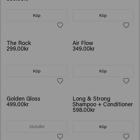
Köp
Köp
NY
The Rock
Air Flow
299.00kr
349.00kr
Köp
Köp
NY
GÅVA: VATTENFLASKA
Golden Gloss
Long & Strong
499.00kr
Shampoo + Conditioner
598.00kr
Slutsåld
Köp