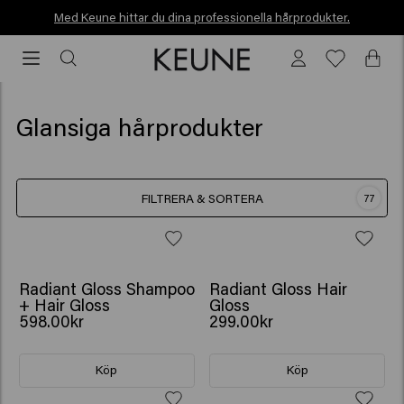
Med Keune hittar du dina professionella hårprodukter.
Med Keune hittar du dina professionella hårprodukter.
Glansiga hårprodukter
FILTRERA & SORTERA
77
GÅVA: VATTENFLASKA
Radiant Gloss Shampoo
Radiant Gloss Hair
+ Hair Gloss
Gloss
598.00kr
299.00kr
Köp
Köp