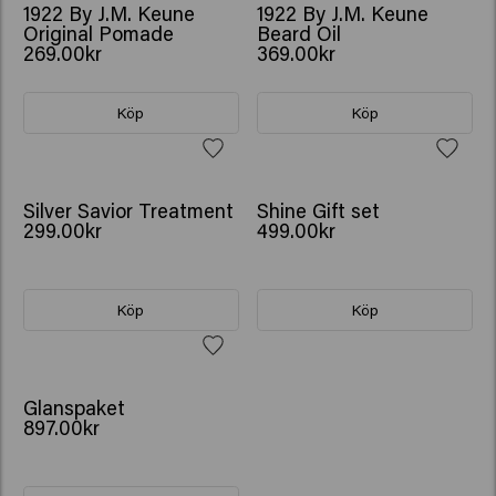
1922 By J.M. Keune
1922 By J.M. Keune
Original Pomade
Beard Oil
269.00kr
369.00kr
Köp
Köp
VÄRDE 707.00KR
Silver Savior Treatment
Shine Gift set
299.00kr
499.00kr
Köp
Köp
GÅVA: VATTENFLASKA
Glanspaket
897.00kr