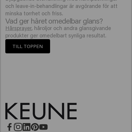
och leave-in-behandlingar är avgörande för att
minska torrhet och friss.
Vad ger håret omedelbar glans?
Hårsprayer
, håroljor och andra glansgivande
produkter ger omedelbart synliga resultat.
TILL TOPPEN