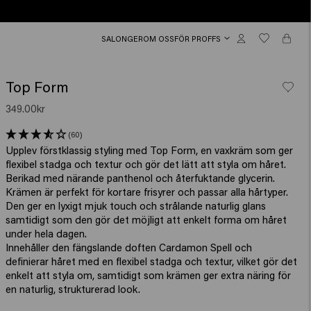
SALONGER
OM OSS
FÖR PROFFS
Top Form
349.00kr
(60)
Upplev förstklassig styling med Top Form, en vaxkräm som ger
flexibel stadga och textur och gör det lätt att styla om håret.
Berikad med närande panthenol och återfuktande glycerin.
Krämen är perfekt för kortare frisyrer och passar alla hårtyper.
Den ger en lyxigt mjuk touch och strålande naturlig glans
samtidigt som den gör det möjligt att enkelt forma om håret
under hela dagen.
Innehåller den fängslande doften Cardamon Spell och
definierar håret med en flexibel stadga och textur, vilket gör det
enkelt att styla om, samtidigt som krämen ger extra näring för
en naturlig, strukturerad look.