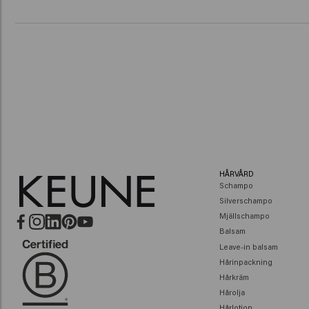
HÅRVÅRD
Schampo
Silverschampo
Mjällschampo
Balsam
Leave-in balsam
Hårinpackning
Hårkräm
Hårolja
Hårlotion