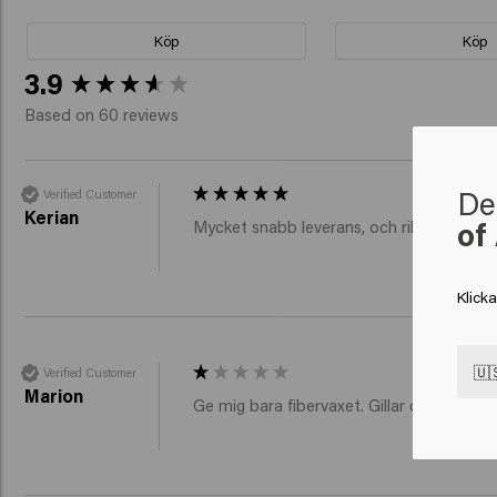
Köp
Köp
New content loaded
3.9
Based on 60 reviews
De
Verified Customer
Kerian
of
Mycket snabb leverans, och riktigt bra prod
Klick
🇺
Verified Customer
Marion
Ge mig bara fibervaxet. Gillar den produ