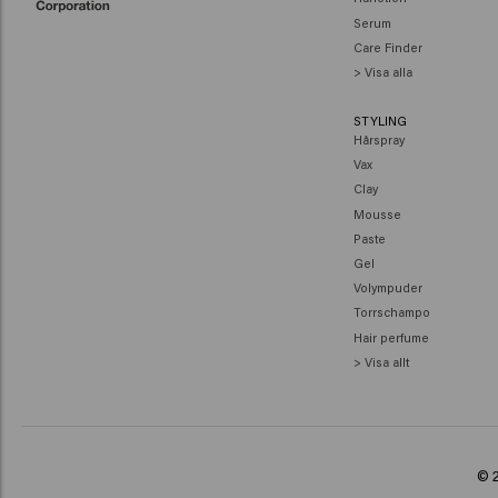
Serum
Care Finder
> Visa alla
STYLING
Hårspray
Vax
Clay
Mousse
Paste
Gel
Volympuder
Torrschampo
Hair perfume
> Visa allt
© 2