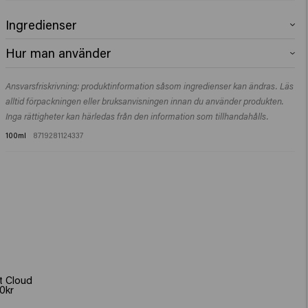
Ingredienser
Aqua (Water), Cetearyl Alcohol, Bis-Diglyceryl Polyacyladipate-2,
Hur man använder
Copernicia Cerifera (Carnauba) Wax, Ceteareth-25, PVP, Glycerin,
Propanediol, VP/VA Copolymer, Butyrospermum Parkii (Shea) Butter,
Gnid in en liten mängd i handflatorna och fördela i torrt hår.
Glyceryl Rosinate, Undecane, Phenoxyethanol, Ceteareth-20, Parfum
Ansvarsfriskrivning: produktinformation såsom ingredienser kan ändras. Läs
(Fragrance), Dipropylene Glycol, Sorbitol, Tridecane,
alltid förpackningen eller bruksanvisningen innan du använder produkten.
Hydroxyethylcellulose, Olea Europaea (Olive) Oil Unsaponifiables,
Inga rättigheter kan härledas från den information som tillhandahålls.
Panthenol, Ethylhexylglycerin, PEG-90M, Tocopherol, Acetyl Cedrene,
100ml
8719281124337
Anethole, Geranyl Acetate, Linalyl Acetate, Menthol, Tetramethyl
Acetyloctahydronaphthalenes.
t Cloud
0kr