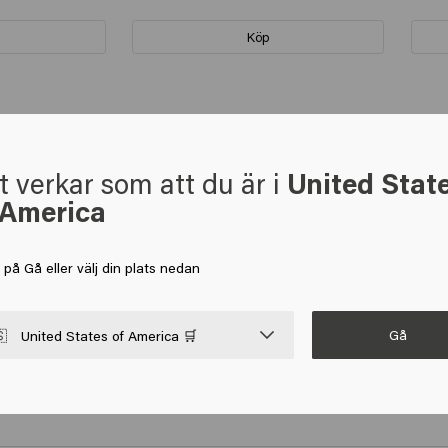
Köp
t verkar som att du är i
United Stat
 America
ukt, hårets struktur förblir naturlig även efter applicering av vem vi
a på Gå eller välj din plats nedan
Gå

United States of America 🛒
kten mycket bättre. Synd.