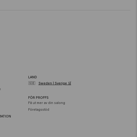
LAND
🇸🇪
Sweden | Sverige 🛒
e
FÖR PROFFS
Få ut mer av din salong
Företagsstöd
MATION