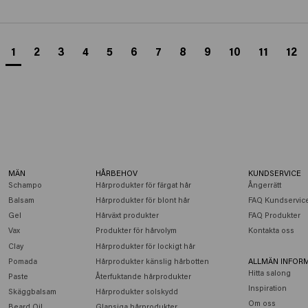
1
2
3
4
5
6
7
8
9
10
11
12
MÄN
HÅRBEHOV
KUNDSERVICE
Schampo
Hårprodukter för färgat hår
Ångerrätt
Balsam
Hårprodukter för blont hår
FAQ Kundservic
Gel
Hårväxt produkter
FAQ Produkter
Vax
Produkter för hårvolym
Kontakta oss
Clay
Hårprodukter för lockigt hår
Pomada
Hårprodukter känslig hårbotten
ALLMÄN INFOR
Hitta salong
Paste
Återfuktande hårprodukter
Inspiration
Skäggbalsam
Hårprodukter solskydd
Om oss
Beard Oil
Glansiga hårprodukter