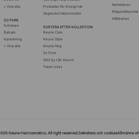
Nyhetsbrev
> Visa alla
Produkter för frissigt hår
Klagomålsportal
Veganska hårprodukter
Hållbarhet
SO PURE
Schampo
SORTERA EFTER KOLLEKTION
Balsam
Keune Care
Inpackning
Keune Style
> Visa alla
Keune-färg
So Pure
1922 by J.M. Keune
Travel sizes
026 Keune Haircosmetics. All right reserved.
Sekretess och cookies
Allmänna vil