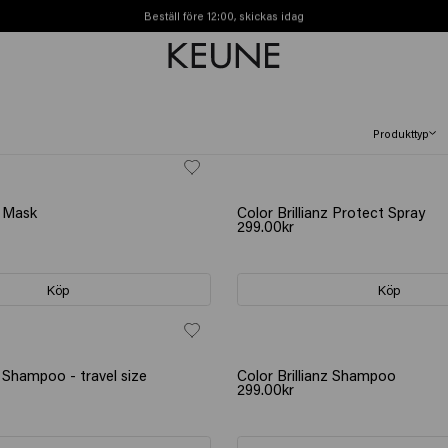
Beställ före 12:00, skickas idag
Fri frakt från 450kr
Produkttyp
z Mask
Color Brillianz Protect Spray
299.00kr
Köp
Köp
z Shampoo - travel size
Color Brillianz Shampoo
299.00kr