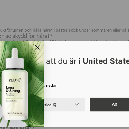
 fuktförlusten och hålla håret i bättre skick under sommaren eller på
ch solskydd för håret?
nns det en skillnad mellan UV-skydd och
solskydd
för hår. UV-skydd 
gblekning, förlust av glans och torrhet i håret. Solskydd för håret ä
solen och sommarförhållanden, till exempel:
t verkar som att du är i
United Stat
g för solen.
 America
a på Gå eller välj din plats nedan
terfuktning och skydd mot uttorkning orsakad av solen.
rillianz Conditioner
,
Color Brillianz Mask
och
Color Brillianz Protect 
Gå

United States of America 🛒
 stöd för UV-färgskydd.
rkt val. Denna närande spray hjälper till att återfukta håret, stöder 
nden.
man leta efter?