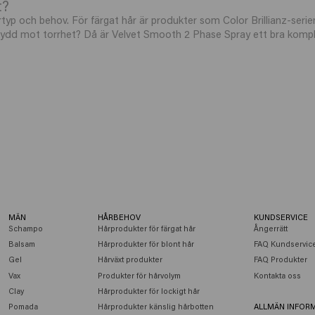
t?
rtyp och behov. För färgat hår är produkter som Color Brillianz-ser
 skydd mot torrhet? Då är Velvet Smooth 2 Phase Spray ett bra komp
MÄN
HÅRBEHOV
KUNDSERVICE
Schampo
Hårprodukter för färgat hår
Ångerrätt
Balsam
Hårprodukter för blont hår
FAQ Kundservic
Gel
Hårväxt produkter
FAQ Produkter
Vax
Produkter för hårvolym
Kontakta oss
Clay
Hårprodukter för lockigt hår
Pomada
Hårprodukter känslig hårbotten
ALLMÄN INFOR