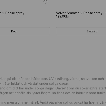
h 2 Phase spray
Velvet Smooth 2 Phase spray - t
129.00kr
Köp
Slutsåld
kan på ditt hår och hårbotten. UV-strålning, värme, saltvatten och k
skt, återfuktat och vårdat under soliga dagar.
 hand om ditt hår under soliga dagar. Oavsett om du söker extra återf
en att behålla sin lyster längre: så finns det en hårrutin som funkar
g men glömmer håret. Ändå påverkar solljus också hårfibern. Långv