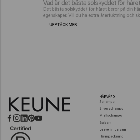
Vad är det bästa solskyddet för håre
Det bästa solskyddet för håret beror på din hå
egenskaper. Vill du ha extra återfuktning och
UPPTÄCK MER
HÅRVÅRD
Schampo
Silverschampo
Mjällschampo
Balsam
Leave-in balsam
Hårinpackning