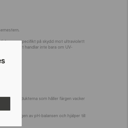
 semestern.
fokuserar specifikt på skydd mot ultraviolett
r bredare. Det handlar inte bara om UV-
es
Spray
är produkterna som håller färgen vacker
återställningen av pH-balansen och hjälper till