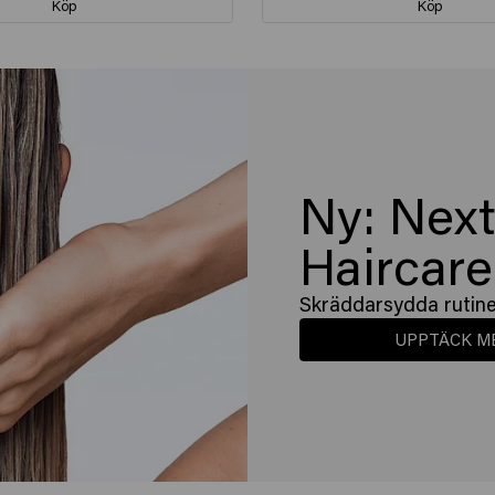
Köp
Köp
Ny: Next
Haircare
Skräddarsydda rutine
UPPTÄCK M