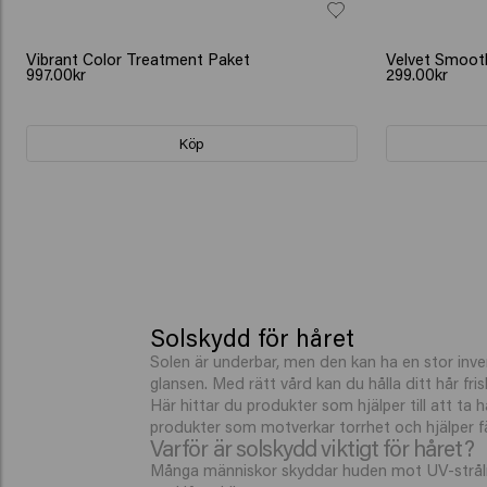
GÅVA: VATTENFLASKA
Vibrant Color Treatment Paket
Velvet Smoot
997.00kr
299.00kr
Köp
Solskydd för håret
Solen är underbar, men den kan ha en stor inver
glansen. Med rätt vård kan du hålla ditt hår fri
Här hittar du produkter som hjälper till att ta
produkter som motverkar torrhet och hjälper färg
Varför är solskydd viktigt för håret?
Många människor skyddar huden mot UV-strålnin