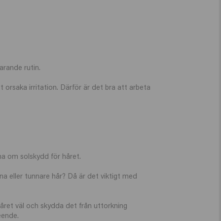
arande rutin.
 orsaka irritation. Därför är det bra att arbeta
na om solskydd för håret.
na eller tunnare hår? Då är det viktigt med
ret väl och skydda det från uttorkning
eende.