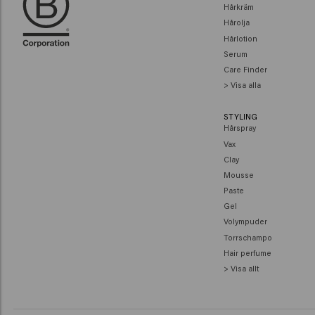
Hårkräm
Hårolja
Hårlotion
Serum
Care Finder
> Visa alla
STYLING
Hårspray
Vax
Clay
Mousse
Paste
Gel
Volympuder
Torrschampo
Hair perfume
> Visa allt