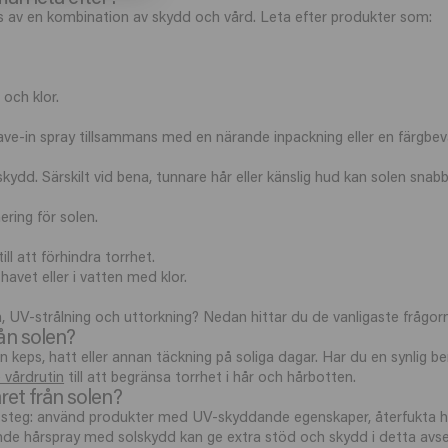
is av en kombination av skydd och vård. Leta efter produkter som:
och klor.
ve-in spray tillsammans med en närande inpackning eller en färgbev
dd. Särskilt vid bena, tunnare hår eller känslig hud kan solen snabbt
ering för solen.
l att förhindra torrhet.
havet eller i vatten med klor.
n, UV-strålning och uttorkning? Nedan hittar du de vanligaste frågor
ån solen?
keps, hatt eller annan täckning på soliga dagar. Har du en synlig be
 vårdrutin
till att begränsa torrhet i hår och hårbotten.
ret från solen?
a steg: använd produkter med UV-skyddande egenskaper, återfukta hå
ande hårspray med solskydd kan ge extra stöd och skydd i detta avs