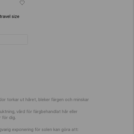
ravel size
lor torkar ut håret, bleker färgen och minskar
uktning, vård för färgbehandlat hår eller
 för dig.
arig exponering för solen kan göra att: