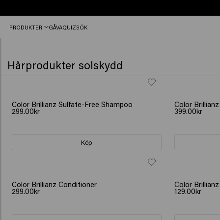
Beställ
PRODUKTER
GÅVA
QUIZ
SÖK
före
12:00,
skickas
idag
Hårprodukter solskydd
Color Brillianz Sulfate-Free Shampoo
Color Brillian
299.00kr
399.00kr
Köp
Color Brillianz Conditioner
Color Brillian
299.00kr
129.00kr