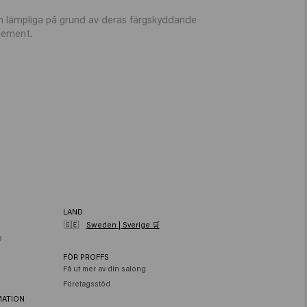
ien lämpliga på grund av deras färgskyddande
lement.
LAND
🇸🇪
Sweden | Sverige 🛒
e
FÖR PROFFS
Få ut mer av din salong
Företagsstöd
MATION