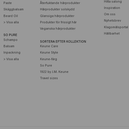
Hitta salong
Paste
Återfuktande hårprodukter
Inspiration
Skäggbalsam
Hårprodukter solskydd
Om oss
Beard Oil
Glansiga hårprodukter
Nyhetsbrev
> Visa alla
Produkter för frissigt hår
Klagomålsportal
Veganska hårprodukter
Hållbarhet
SO PURE
Schampo
SORTERA EFTER KOLLEKTION
Balsam
Keune Care
Inpackning
Keune Style
> Visa alla
Keune-färg
So Pure
1922 by J.M. Keune
Travel sizes