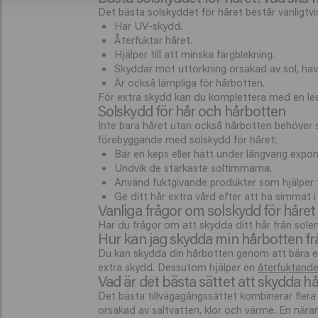
Det bästa solskyddet för håret består vanligtv
Har UV-skydd.
Återfuktar håret.
Hjälper till att minska färgblekning.
Skyddar mot uttorkning orsakad av sol, hav 
Är också lämpliga för hårbotten.
För extra skydd kan du komplettera med en lea
Solskydd för hår och hårbotten
Inte bara håret utan också hårbotten behöver sky
förebyggande med solskydd för håret:
Bär en keps eller hatt under långvarig expon
Undvik de starkaste soltimmarna.
Använd fuktgivande produkter som hjälper til
Ge ditt hår extra vård efter att ha simmat i 
Vanliga frågor om solskydd för håret
Har du frågor om att skydda ditt hår från sole
Hur kan jag skydda min hårbotten fr
Du kan skydda din hårbotten genom att bära en 
extra skydd. Dessutom hjälper en
återfuktande
Vad är det bästa sättet att skydda hå
Det bästa tillvägagångssättet kombinerar fler
orsakad av saltvatten, klor och värme. En när