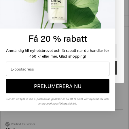
299.00kr
299.00kr
Det verkar som att du är i
United
States of America
Köp
Klicka på Gå eller välj din plats nedan
New content loaded
4.2
Få 20 % rabatt
Based on 107 reviews
Anmäl dig till nyhetsbrevet och få rabatt när du handlar för
🇺🇸
United States of America 🛒
450 kr eller mer. Glad shopping!
Verified Customer
Anonyme
Gå
PRENUMERERA NU
Jag har aldrig fått det 
Genom att fylla in din e-postadress godkänner du att ta emot vårt nyhetsbrev och
andra marknadsföringsutskick.
Verified Customer