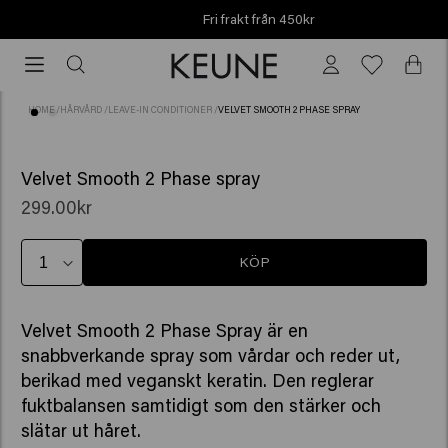
Fri frakt från 450kr
Fri
frakt
från
HOME
/
HÅRVÅRD
/
LEAVE-IN CONDITIONER
/
VELVET SMOOTH 2 PHASE SPRAY
450kr
(107)
Velvet Smooth 2 Phase spray
299.00kr
KÖP
Velvet Smooth 2 Phase Spray är en
snabbverkande spray som vårdar och reder ut,
berikad med veganskt keratin. Den reglerar
fuktbalansen samtidigt som den stärker och
slätar ut håret.