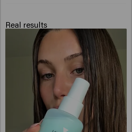
Aurantium Peel Oil, Dimethyl Phenethyl Acetate,
Geranyl Acetate, Hexyl Cinnamal, Limonene, Linalool,
Linalyl Acetate, Pinene, Tetramethyl
Real results
Acetyloctahydronaphthalenes,
Trimethylbenzenepropanol, Vanillin