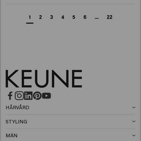
1
2
3
4
5
6
...
22
HÅRVÅRD
Schampo
STYLING
Hårspray
Silverschampo
MÄN