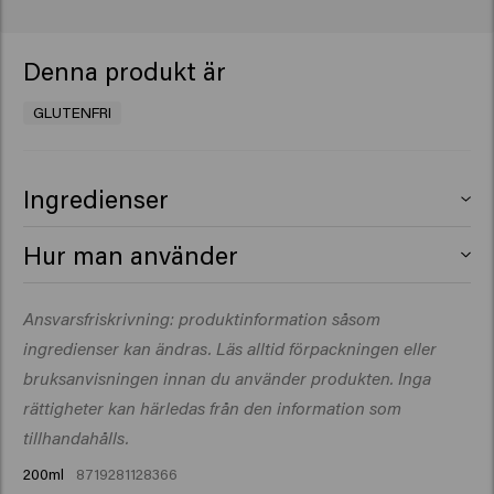
Denna produkt är
GLUTENFRI
Ingredienser
Aqua (Water), Dimethicone, Trisiloxane,P EG-12
Hur man använder
Dimethicone, Lactic Acid, Cetrimonium Chloride, Phenyl
Trimethicone, Parfum (Fragrance), Sodium
Skaka före användning. Spraya på fuktigt eller torrt hår.
Ansvarsfriskrivning: produktinformation såsom
Benzoate, Hydrolyzed Vegetable Protein,
Styla efter önskemål.
Polyquaternium-4, Dimethiconol, Dipropylene Glycol,
ingredienser kan ändras. Läs alltid förpackningen eller
Benzophenone-4, C10-
bruksanvisningen innan du använder produkten. Inga
40 Isoalkylamidopropylethyldimonium
rättigheter kan härledas från den information som
Ethosulfate, Glycerin, Spathodea Campanulata Flower
tillhandahålls.
Extract, Potassium Sorbate, CI 42090 (Blue 1), Sorbic
200ml
8719281128366
Acid,Alpha-Isomethyl Ionone, Citronellol, Citrus