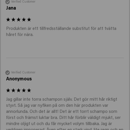
Ett bra torrschampo som Keune Clean Slate absorberar
Verified Customer
överflödig olja, ger volym och fräschör och gör att ditt
Jana
hår ser välvårdat ut utan tvätt. Keune sticker ut med sin
minimalistiska, naturliga formula, som är vegansk,
Produkten är ett tillfredsställande substitut för att tvätta 
silikonfri och glutenfri, vilket gör ditt hår mjukt och
håret för nära. 
friskt.
Dessutom har sprayen en fräsch, behaglig doft av
rabarberblomma och passar alla hårtyper.
Hur använder man det?
Hur man använder Keune Clean Slate torrschampo:
Verified Customer
Skaka väl innan du sprayar.
Anonymous
Spraya på rötterna av torrt hår från ca 16 cm
avstånd.
Jag gillar inte torra schampon själv. Det gör mitt hår riktigt 
Massera försiktigt med fingrarna för att säkerställa
styvt. Så jag var nyfiken på om den här produkten var 
annorlunda. Och det är allt! Det är ett torrt schampo som 
att produkten absorberas.
först och främst luktar bra. Ditt hår förblir väldigt mjukt, ser 
Kamma eller borsta genom håret för att fördela
mindre oljigt ut och du får mycket volym tillbaka. Jag är 
verkligen imponerad. Även efter en stark vind, lite regn och en 
produkten jämnt.