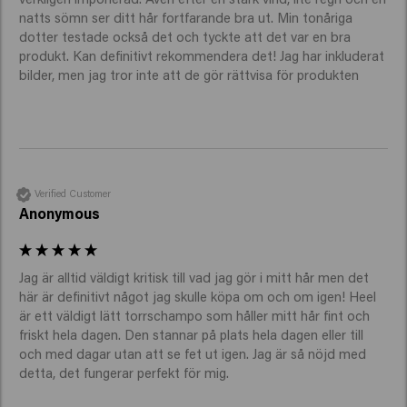
natts sömn ser ditt hår fortfarande bra ut. Min tonåriga 
Styla efter önskemål.
dotter testade också det och tyckte att det var en bra 
Hur länge ska torrschampo sitta kvar i
produkt. Kan definitivt rekommendera det! Jag har inkluderat 
håret?
bilder, men jag tror inte att de gör rättvisa för produkten
Torrschampo kan lämnas i håret i allt från några minuter
till några timmar för att absorbera fett och olja. Med
Keune Clean Slate kan du borsta eller kamma ut det
direkt efter några minuter för ett fräscht, voluminöst
resultat.
Verified Customer
Anonymous
Tips: Använd det på kvällen innan du går och lägger dig;
på så sätt absorberas produkten medan du sover och
du vaknar med fräscht hår på morgonen. Det är inte
Jag är alltid väldigt kritisk till vad jag gör i mitt hår men det 
skadligt att låta produkten sitta kvar längre, men om du
här är definitivt något jag skulle köpa om och om igen! Heel 
låter den verka för länge kan den bli tung och lämna
är ett väldigt lätt torrschampo som håller mitt hår fint och 
kvar rester.
friskt hela dagen. Den stannar på plats hela dagen eller till 
Hur ofta ska jag använda det?
och med dagar utan att se fet ut igen. Jag är så nöjd med 
Du kan använda torrschampo en till tre gånger i veckan,
detta, det fungerar perfekt för mig.
beroende på hur snabbt ditt hår blir fett. Vid daglig