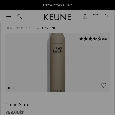
Fri frakt från 450kr
Fri
frakt
från
HOME
/
STYLING
/
HÅRSPRAY
/
CLEAN SLATE
450kr
(61)
Clean Slate
299.00kr