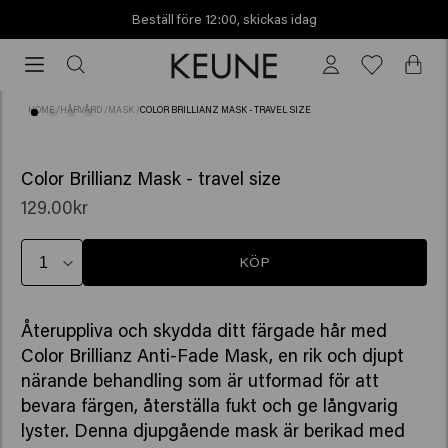
Beställ före 12:00, skickas idag
Beställ
före
12:00,
HOME
/
HÅRVÅRD
/
MASK
/
COLOR BRILLIANZ MASK - TRAVEL SIZE
skickas
idag
(5)
Color Brillianz Mask - travel size
129.00kr
KÖP
Återuppliva och skydda ditt färgade hår med
Color Brillianz Anti-Fade Mask, en rik och djupt
närande behandling som är utformad för att
bevara färgen, återställa fukt och ge långvarig
lyster. Denna djupgående mask är berikad med