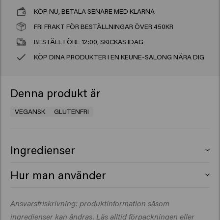
KÖP NU, BETALA SENARE MED KLARNA
FRI FRAKT FÖR BESTÄLLNINGAR ÖVER 450KR
BESTÄLL FÖRE 12:00, SKICKAS IDAG
KÖP DINA PRODUKTER I EN KEUNE-SALONG NÄRA DIG
Denna produkt är
VEGANSK
GLUTENFRI
Ingredienser
Aqua (Water), Cetearyl Alcohol, Behentrimonium
Hur man använder
Chloride, Glycerin, Isopropyl Myristate, Propylene
Glycol, Behenamidopropyl Dimethylamine, Cetyl Esters,
Applicera på handdukstorkat hår. Massera varsamt in
Ansvarsfriskrivning: produktinformation såsom
Quaternium-87, Amodimethicone, Citric Acid, Isopropyl
produkten och låt verka i 3–5 minuter. Du kan även linda
Alcohol, Parfum (Fragrance), Silicone Quaternium-22,
ingredienser kan ändras. Läs alltid förpackningen eller
in håret i en varm handduk. Skölj ur noggrant och torka