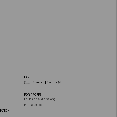
LAND
🇸🇪
Sweden | Sverige 🛒
e
FÖR PROFFS
Få ut mer av din salong
Företagsstöd
MATION