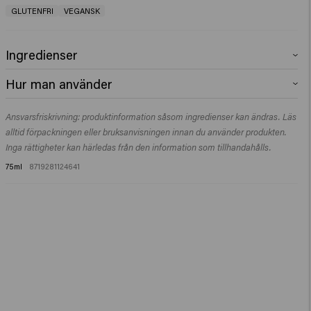
GLUTENFRI
VEGANSK
Ingredienser
Butane, Trisiloxane, Dimethicone, Alcohol Denat., Isodecyl
Hur man använder
Neopentanoate, Isopropyl Alcohol, Phenyl Trimethicone, Parfum
(Fragrance), Dipropylene Glycol.
Spraya helt enkelt i torrt hår på ett avstånd av 30 cm som en sista touch.
Ansvarsfriskrivning: produktinformation såsom ingredienser kan ändras. Läs
alltid förpackningen eller bruksanvisningen innan du använder produkten.
Inga rättigheter kan härledas från den information som tillhandahålls.
75ml
8719281124641