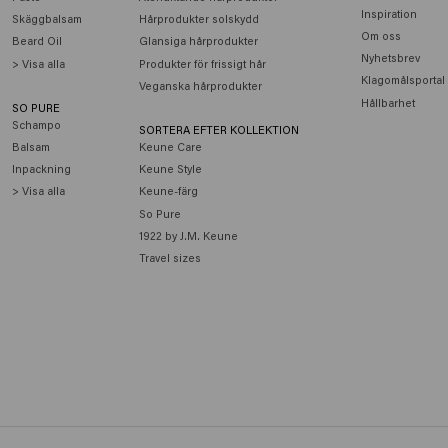
Inspiration
Skäggbalsam
Hårprodukter solskydd
Om oss
Beard Oil
Glansiga hårprodukter
Nyhetsbrev
> Visa alla
Produkter för frissigt hår
Klagomålsportal
Veganska hårprodukter
Hållbarhet
SO PURE
Schampo
SORTERA EFTER KOLLEKTION
Balsam
Keune Care
Inpackning
Keune Style
> Visa alla
Keune-färg
So Pure
1922 by J.M. Keune
Travel sizes