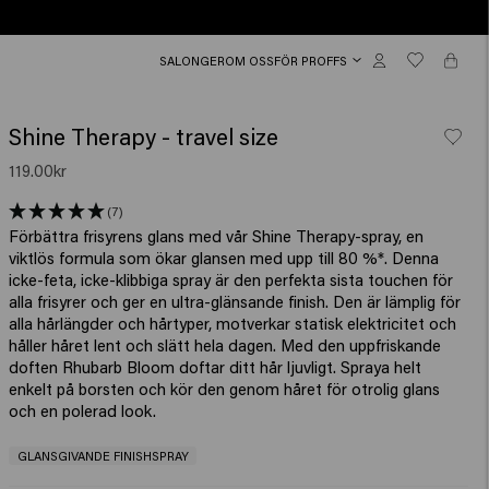
SALONGER
OM OSS
FÖR PROFFS
Shine Therapy - travel size
119.00kr
(7)
Förbättra frisyrens glans med vår Shine Therapy-spray, en
viktlös formula som ökar glansen med upp till 80 %*. Denna
icke-feta, icke-klibbiga spray är den perfekta sista touchen för
alla frisyrer och ger en ultra-glänsande finish. Den är lämplig för
alla hårlängder och hårtyper, motverkar statisk elektricitet och
håller håret lent och slätt hela dagen. Med den uppfriskande
doften Rhubarb Bloom doftar ditt hår ljuvligt. Spraya helt
enkelt på borsten och kör den genom håret för otrolig glans
och en polerad look.
GLANSGIVANDE FINISHSPRAY