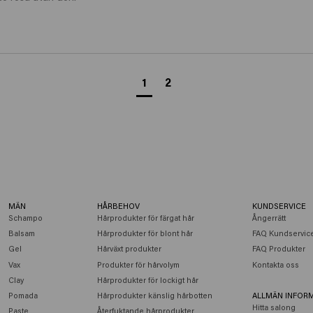
1
2
MÄN
HÅRBEHOV
KUNDSERVICE
Schampo
Hårprodukter för färgat hår
Ångerrätt
Balsam
Hårprodukter för blont hår
FAQ Kundservic
Gel
Hårväxt produkter
FAQ Produkter
Vax
Produkter för hårvolym
Kontakta oss
Clay
Hårprodukter för lockigt hår
Pomada
Hårprodukter känslig hårbotten
ALLMÄN INFOR
Hitta salong
Paste
Återfuktande hårprodukter