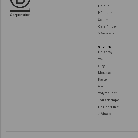
Hårolja
Hårlotion
Serum
Care Finder
> Visa alla
STYLING
Hårspray
Vax
Clay
Mousse
Paste
Gel
Volympuder
Torrschampo
Hair perfume
> Visa allt