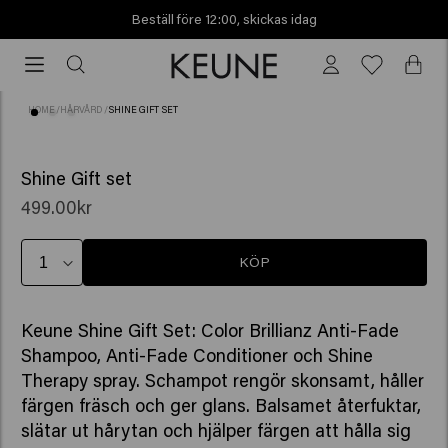
Beställ före 12:00, skickas idag
Beställ
före
12:00,
HOME
/
HÅRVÅRD
/
SHINE GIFT SET
skickas
idag
(3)
VÄRDE 707.00KR
Shine Gift set
499.00kr
KÖP
Keune Shine Gift Set: Color Brillianz Anti-Fade
Shampoo, Anti-Fade Conditioner och Shine
Therapy spray. Schampot rengör skonsamt, håller
färgen fräsch och ger glans. Balsamet återfuktar,
slätar ut hårytan och hjälper färgen att hålla sig