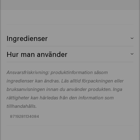
Ingredienser
Hur man använder
Color Brillianz Shampoo
Ansvarsfriskrivning: produktinformation såsom
Applicera i fuktigt hår, massera tills det löddrar och
ingredienser kan ändras. Läs alltid förpackningen eller
skölj noggrant. Upprepa vid behov.
bruksanvisningen innan du använder produkten. Inga
Color Brillianz Conditioner
rättigheter kan härledas från den information som
Applicera i schamponerat hår, låt verka i 1–3 minuter
tillhandahålls.
och skölj sedan noggrant.
8719281134084
Shine Therapy (travel size)
Spraya på torrt hår från cirka 30 cm avstånd som en