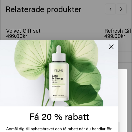
sista touch.
Relaterade produkter
Velvet Gift set
Refresh Gif
499.00kr
499.00kr
Köp
New content loaded
4.3
Based on 3 reviews
Det verkar som att du är i
United
States of America
Verified Customer
Anonym
Klicka på Gå eller välj din plats nedan
Få 20 % rabatt
Schampo och balsam är mycket bra utan att tynga ner, 
Anmäl dig till nyhetsbrevet och få rabatt när du handlar för
🇺🇸
United States of America 🛒
sprayen ger en mycket fin glans utan att klibba och tynga ner 