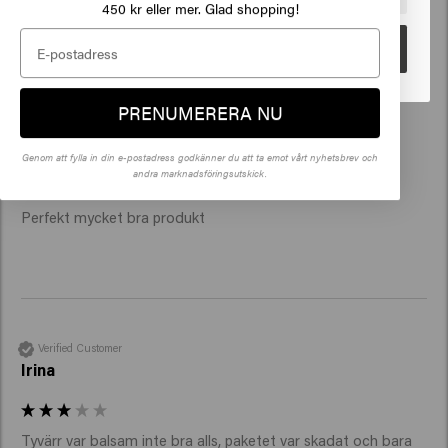
450 kr eller mer. Glad shopping!
Gå
PRENUMERERA NU
Verified Customer
Anonyme
Genom att fylla in din e-postadress godkänner du att ta emot vårt nyhetsbrev och
andra marknadsföringsutskick.
Perfekt mycket bra produkt 
Verified Customer
Irina
Tyvärr var balsam inte bra alls, paketet var skadat och bara 