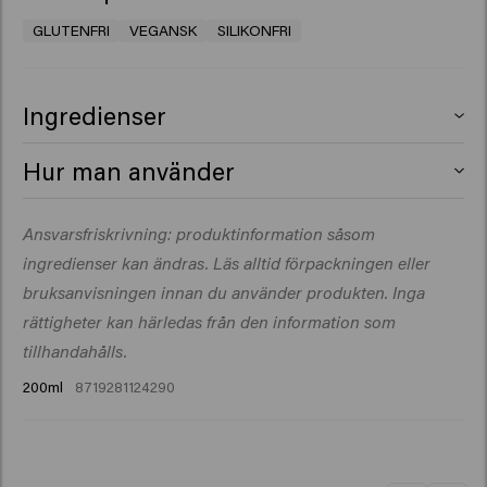
GLUTENFRI
VEGANSK
SILIKONFRI
Ingredienser
Aqua (Water), PVP, PEG-40 Hydrogenated Castor Oil,
Hur man använder
Acrylates/Steareth-20 Itaconate Copolymer, Glycerin,
Octylacrylamide/Acrylates/ Butylaminoethyl
Arbeta in i fuktigt eller torrt hår. Föna för en naturlig
Ansvarsfriskrivning: produktinformation såsom
Methacrylate Copolymer, Aminomethyl Propanol,
definition.
Phenoxyethanol, Parfum (Fragrance), Dipropylene
ingredienser kan ändras. Läs alltid förpackningen eller
Glycol, Methyl Gluceth-10, Acetyl Cedrene, Anethole,
bruksanvisningen innan du använder produkten. Inga
Linalyl Acetate, Menthol, Tetramethyl
rättigheter kan härledas från den information som
Acetyloctahydronaphthalenes.
tillhandahålls.
200ml
8719281124290