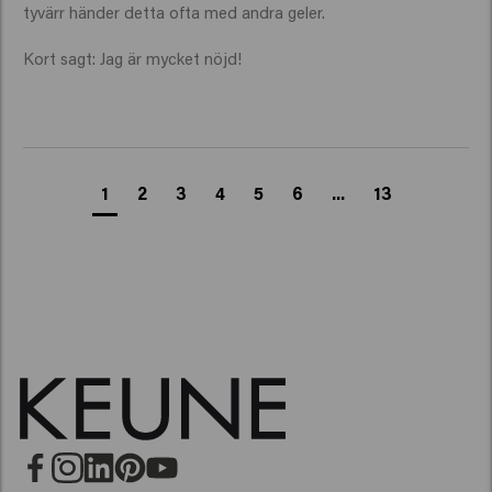
tyvärr händer detta ofta med andra geler.

Kort sagt: Jag är mycket nöjd!
1
2
3
4
5
6
...
13