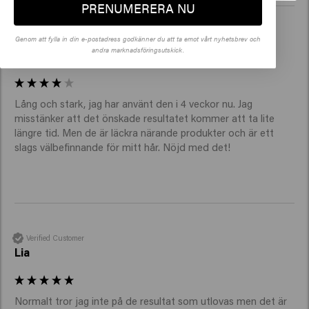
verka för maximal stimulering.
PRENUMERERA NU
Genom att fylla in din e-postadress godkänner du att ta emot vårt nyhetsbrev och
Verified Customer
andra marknadsföringsutskick.
R
Lång och stark, jag har använt den i 4 veckor nu. Jag 
misstänker att det önskade resultatet kommer att ta lite 
längre tid. Men de är läckra närande produkter och är ett 
slags välbefinnande för mitt hår. Nöjd med det! 
Verified Customer
Lia
Normalt tror jag inte på de resultat som utlovas men det är 