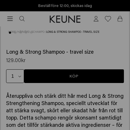
Beställ före 12:00, skickas idag
Beställ
före
12:00,
HOME
/
HÅRVÅRD
/
SCHAMPO
/
LONG & STRONG SHAMPOO - TRAVEL SIZE
skickas
idag
(31)
Long & Strong Shampoo - travel size
129.00kr
KÖP
Återuppliva och stärk ditt hår med Long & Strong
Strengthening Shampoo, speciellt utvecklat för
att stärka svagt, skört eller skadat hår från rot till
topp. Detta schampo rengör skonsamt samtidigt
som det tillför stärkande aktiva ingredienser – för