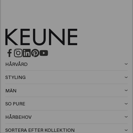
HÅRVÅRD
Schampo
STYLING
Hårspray
Silverschampo
MÄN
Schampo
Vax
Mjällschampo
SO PURE
Schampo
Balsam
Clay
Balsam
HÅRBEHOV
Hårprodukter för färgat hår
Balsam
Gel
Mousse
Leave-in balsam
SORTERA EFTER KOLLEKTION