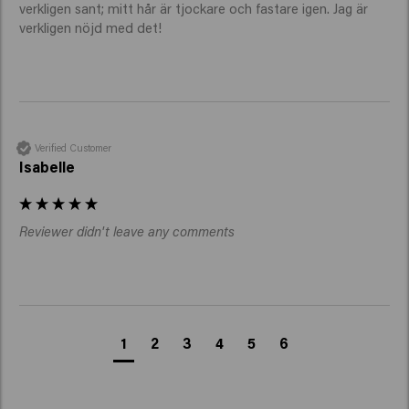
verkligen sant; mitt hår är tjockare och fastare igen. Jag är 
verkligen nöjd med det!
Verified Customer
Isabelle
Reviewer didn't leave any comments
1
2
3
4
5
6