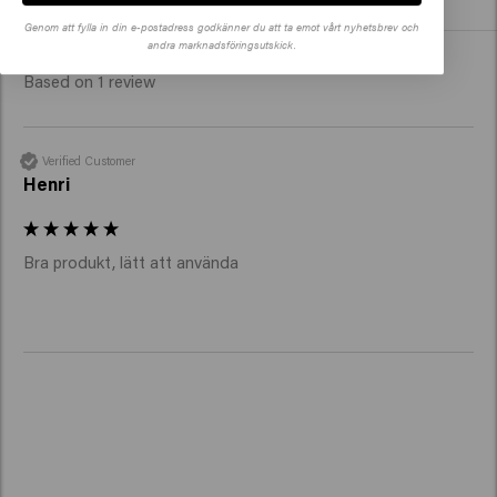
Köp
Genom att fylla in din e-postadress godkänner du att ta emot vårt nyhetsbrev och
New content loaded
andra marknadsföringsutskick.
5.0
Based on 1 review
Verified Customer
Henri
Bra produkt, lätt att använda