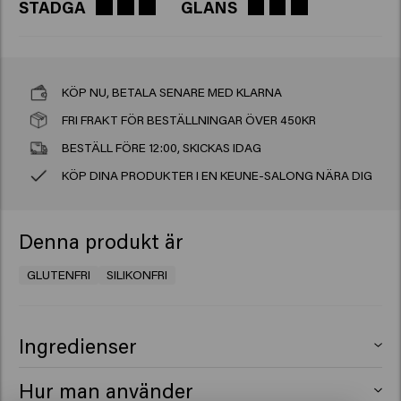
STADGA
GLANS
KÖP NU, BETALA SENARE MED KLARNA
FRI FRAKT FÖR BESTÄLLNINGAR ÖVER 450KR
BESTÄLL FÖRE 12:00, SKICKAS IDAG
KÖP DINA PRODUKTER I EN KEUNE-SALONG NÄRA DIG
Denna produkt är
GLUTENFRI
SILIKONFRI
Ingredienser
Aqua (Water), Ceteareth-30, PEG-7 Glyceryl Cocoate,
Hur man använder
Glycerin, Octylacrylamide/Acrylates/Butylaminoethyl