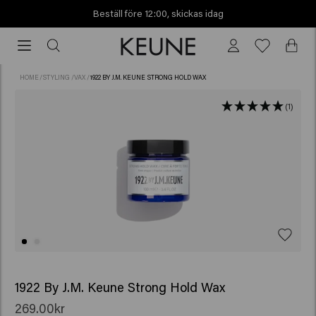
Beställ före 12:00, skickas idag
Beställ
före
12:00,
HOME
/
STYLING
/
VAX
/
1922 BY J.M. KEUNE STRONG HOLD WAX
skickas
idag
(1)
1922 By J.M. Keune Strong Hold Wax
269.00kr