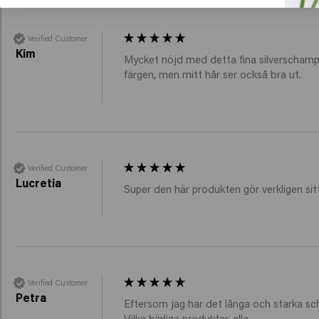
Verified Customer
Kim
Mycket nöjd med detta fina silverschampo, 
färgen, men mitt hår ser också bra ut.
Verified Customer
Lucretia
Super den här produkten gör verkligen sit
Verified Customer
Petra
Eftersom jag har det långa och starka sch
Vilka härliga produkter, alla.
