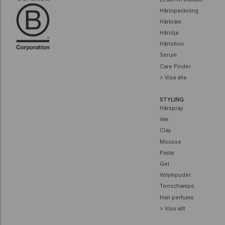
Hårinpackning
Hårkräm
Hårolja
Hårlotion
Serum
Care Finder
> Visa alla
STYLING
Hårspray
Vax
Clay
Mousse
Paste
Gel
Volympuder
Torrschampo
Hair perfume
> Visa allt