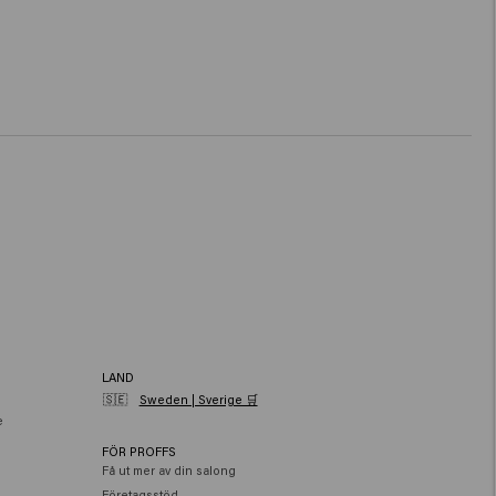
LAND
🇸🇪
Sweden | Sverige 🛒
e
FÖR PROFFS
Få ut mer av din salong
Företagsstöd