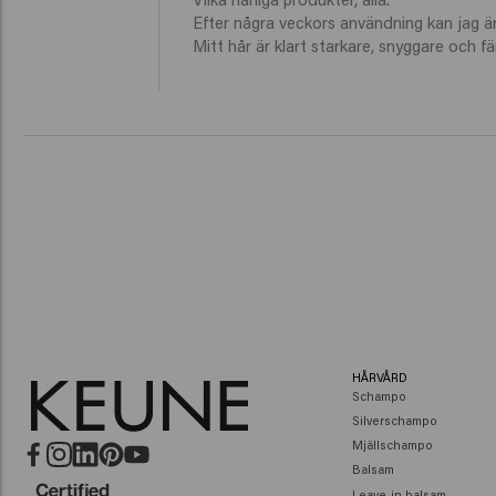
Efter några veckors användning kan jag ärl
Mitt hår är klart starkare, snyggare och fä
HÅRVÅRD
Schampo
Silverschampo
Mjällschampo
Balsam
Leave-in balsam