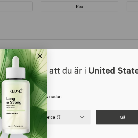
Köp
rit en beundrare av keune i flera år och fortfarande nöjd med de fö
t verkar som att du är i
United Stat
 America
a på Gå eller välj din plats nedan
änt det i flera år.

Gå

United States of America 🛒