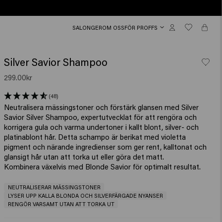
SALONGER
OM OSS
FÖR PROFFS
Silver Savior Shampoo
299.00kr
(48)
Neutralisera mässingstoner och förstärk glansen med Silver
Savior Silver Shampoo, expertutvecklat för att rengöra och
korrigera gula och varma undertoner i kallt blont, silver- och
platinablont hår. Detta schampo är berikat med violetta
pigment och närande ingredienser som ger rent, kalltonat och
glansigt hår utan att torka ut eller göra det matt.
Kombinera växelvis med Blonde Savior för optimalt resultat.
NEUTRALISERAR MÄSSINGSTONER
LYSER UPP KALLA BLONDA OCH SILVERFÄRGADE NYANSER
RENGÖR VARSAMT UTAN ATT TORKA UT