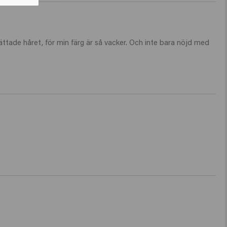
ättade håret, för min färg är så vacker. Och inte bara nöjd med 