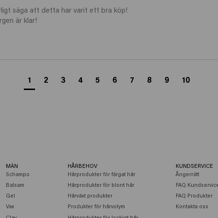
igt säga att detta har varit ett bra köp!

rgen är klar!
1
2
3
4
5
6
7
8
9
10
MÄN
HÅRBEHOV
KUNDSERVICE
Schampo
Hårprodukter för färgat hår
Ångerrätt
Balsam
Hårprodukter för blont hår
FAQ Kundservic
Gel
Hårväxt produkter
FAQ Produkter
Vax
Produkter för hårvolym
Kontakta oss
Clay
Hårprodukter för lockigt hår