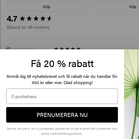
Köp
Köp
New content loaded
4.7
Based on 48 reviews
Verified Customer
Anoniem
Mycket nöjd med mitt schampo! Jag har va
Få 20 % rabatt
De
Anmäl dig till nyhetsbrevet och få rabatt när du handlar för
of
450 kr eller mer. Glad shopping!
Klick
Verified Customer
Noémie
Jag är nöjd med detta schampo, jag har anv
PRENUMERERA NU
Jag hade svårt att hitta ett schampo. 
🇺
Genom att fylla in din e-postadress godkänner du att ta emot vårt nyhetsbrev och
andra marknadsföringsutskick.