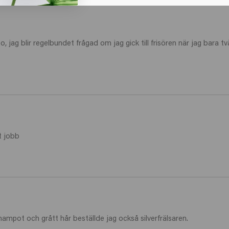
jag blir regelbundet frågad om jag gick till frisören när jag bara tv
t jobb
ampot och grått hår beställde jag också silverfrälsaren.
