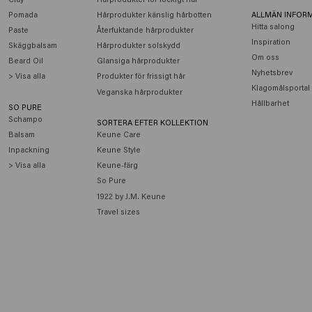
Pomada
Hårprodukter känslig hårbotten
ALLMÄN INFOR
Hitta salong
Paste
Återfuktande hårprodukter
Inspiration
Skäggbalsam
Hårprodukter solskydd
Om oss
Beard Oil
Glansiga hårprodukter
Nyhetsbrev
> Visa alla
Produkter för frissigt hår
Klagomålsportal
Veganska hårprodukter
Hållbarhet
SO PURE
Schampo
SORTERA EFTER KOLLEKTION
Balsam
Keune Care
Inpackning
Keune Style
> Visa alla
Keune-färg
So Pure
1922 by J.M. Keune
Travel sizes