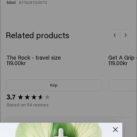
50ml
8719281124672
Related products
The Rock - travel size
Get A Grip -
119.00kr
119.00kr
Köp
New content loaded
3.7
Based on 64 reviews
Verified Customer
Aránzazu