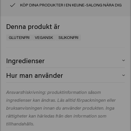
KÖP DINA PRODUKTER I EN KEUNE-SALONG NÄRA DIG
Denna produkt är
GLUTENFRI
VEGANSK
SILIKONFRI
Ingredienser
Aqua (Water), Polyquaternium-11, Phenoxyethanol,
Hur man använder
Carbomer, Sodium Hydroxide, PEG-40 Hydrogenated
Castor Oil, Ethylhexylglycerin, Parfum (Fragrance),
Gnid in en liten mängd i handflatorna och arbeta sedan
Ansvarsfriskrivning: produktinformation såsom
Dipropylene Glycol, Tetrasodium EDTA, Caprylyl Glycol,
igenom fuktigt eller torrt hår.
Acetyl Cedrene, Linalyl Acetate, Menthol, Tetramethyl
ingredienser kan ändras. Läs alltid förpackningen eller
Acetyloctahydronaphthalenes.
bruksanvisningen innan du använder produkten. Inga
rättigheter kan härledas från den information som
tillhandahålls.