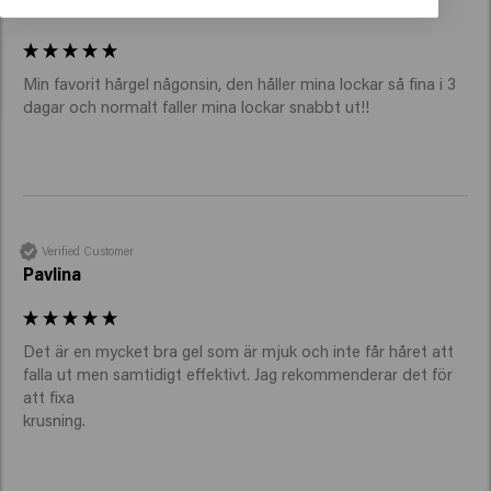
Laeticia
Min favorit hårgel någonsin, den håller mina lockar så fina i 3 
dagar och normalt faller mina lockar snabbt ut!! 
Verified Customer
Pavlina
Det är en mycket bra gel som är mjuk och inte får håret att 
falla ut men samtidigt effektivt. Jag rekommenderar det för 
att fixa

krusning. 