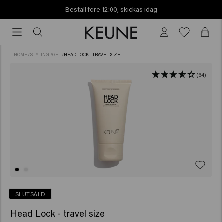
Beställ före 12:00, skickas idag
Beställ
före
12:00,
HOME
/
STYLING
/
GEL
/
HEAD LOCK - TRAVEL SIZE
skickas
idag
(64)
SLUTSÅLD
Head Lock - travel size