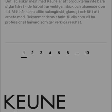
Det jag älskar mest med Keune är att produkterna inte bara 
stylar håret - de förbättrar verkligen skick och utseende över 
tid. Mitt hår känns alltid salongfriskt, glansigt och lätt att 
arbeta med. Rekommenderas starkt till alla som vill ha 
professionell hårvård som ger verkliga resultat.
1
2
3
4
5
6
...
13