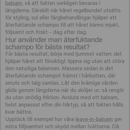
balsam
, så att fukten verkligen bevaras i
längderna. Särskilt när håret regelbundet utsätts
för styling, sol eller färgbehandlingar hjälper ett
återfuktande schampo till att håret känns mjukt,
följsamt och friskt – dag efter dag.
Hur använder man återfuktande
schampo för bästa resultat?
För bästa resultat, börja med ljummet vatten: det
hjälper håret att försiktigt öppna sig utan att störa
den naturliga balansen. Massera sedan in det
återfuktande schampot främst i hårbotten, där
smuts och talg samlas. Låt den krämiga vården
glida genom längderna när du sköljer ur; så rengör
du utan onödig friktion. Avsluta med ett balsam,
helst anpassat efter din hårtyp, så att fukten hålls
kvar bättre.
Upptäck till exempel hur våra
leave-in-balsam
ger
extra följsamhet och skydd mellan tvättarna. Då