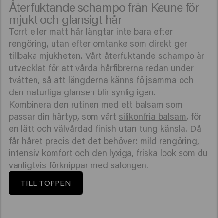
Återfuktande schampo från Keune för
mjukt och glansigt hår
Torrt eller matt hår längtar inte bara efter
rengöring, utan efter omtanke som direkt ger
tillbaka mjukheten. Vårt återfuktande schampo är
utvecklat för att vårda hårfibrerna redan under
tvätten, så att längderna känns följsamma och
den naturliga glansen blir synlig igen.
Kombinera den rutinen med ett balsam som
passar din hårtyp, som vårt
silikonfria balsam
, för
en lätt och välvårdad finish utan tung känsla. Då
får håret precis det det behöver: mild rengöring,
intensiv komfort och den lyxiga, friska look som du
vanligtvis förknippar med salongen.
TILL TOPPEN