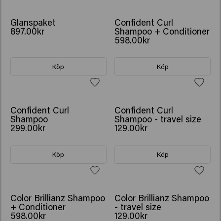
GÅVA: VATTENFLASKA
GÅVA: VATTENFLASKA
Glanspaket
Confident Curl
897.00kr
Shampoo + Conditioner
598.00kr
Köp
Köp
Confident Curl
Confident Curl
Shampoo
Shampoo - travel size
299.00kr
129.00kr
Köp
Köp
GÅVA: VATTENFLASKA
Color Brillianz Shampoo
Color Brillianz Shampoo
+ Conditioner
- travel size
598.00kr
129.00kr