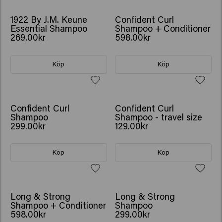
GÅVA: VATTENFLASKA
1922 By J.M. Keune
Confident Curl
Essential Shampoo
Shampoo + Conditioner
269.00kr
598.00kr
Köp
Köp
Confident Curl
Confident Curl
Shampoo
Shampoo - travel size
299.00kr
129.00kr
Köp
Köp
GÅVA: VATTENFLASKA
BESTSELLER
Long & Strong
Long & Strong
Shampoo + Conditioner
Shampoo
598.00kr
299.00kr