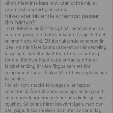
känns håret inte bara rent, utan också mjukt,
vårdat och vackert glänsande.
Vilket återfuktande schampo passar
din hårtyp?
Torrt, livlöst eller lätt frissigt hår behöver mer än
bara rengöring: det behöver komfort, mjukhet och
en smart dos vård. Ett återfuktande schampo är
idealiskt när håret känns uttorkat av värmestyling,
färgning eller helt enkelt för att det är naturligt
torrare. Behöver håret extra omtanke efter en
färgbehandling är våra
färgbalsam
ett fint
komplement för att hjälpa till att bevara glans och
följsamhet.
För hår som snabbt försvagas eller tappar
spänsten är Återfuktande schampo en fin grund
som rengör längderna mildare och direkt ger mer
mjukhet. Så känns håret bekvämt igen, med den
där lyxiga, friska rörelsen du njuter av varje dag.