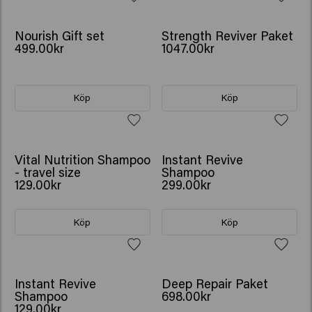
VÄRDE 707.00KR
GÅVA: VATTENFLASKA
Nourish Gift set
Strength Reviver Paket
499.00kr
1047.00kr
Köp
Köp
NY
Vital Nutrition Shampoo
Instant Revive
- travel size
Shampoo
129.00kr
299.00kr
Köp
Köp
NY
GÅVA: VATTENFLASKA
Instant Revive
Deep Repair Paket
Shampoo
698.00kr
129.00kr