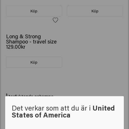
Köp
Köp
Long & Strong
Shampoo - travel size
129.00kr
Köp
Återfuktande schampo
Varför ett återfuktande schampo är
Det verkar som att du är i
United
oumbärligt för torrt hår
States of America
Torrt hår behöver mer än bara rengöring; det
längtar efter komfort, följsamhet och skydd vid