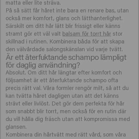
matta eller lite sträva.
På så sätt får håret inte bara en renare bas, utan
också mer komfort, glans och lätthanterlighet.
Särskilt om ditt hår lätt blir frissigt eller känns
stramt gör ett väl valt
balsam för torrt hår
stor
skillnad i rutinen. Kombinera båda för att skapa
den välvårdade salongskänslan vid varje tvätt.
Är ett återfuktande schampo lämpligt
för daglig användning?
Absolut. Om ditt hår längtar efter komfort och
följsamhet är ett återfuktande schampo ofta
precis rätt val. Våra formler rengör milt, så att du
kan tvätta håret dagligen utan att det känns
strävt eller livlöst. Det gör dem perfekta för hår
som snabbt blir torrt, men också för en rutin där
du vill hålla dig fräsch utan att kompromissa med
glansen.
Kombinera din hårtvätt med rätt vård, som våra