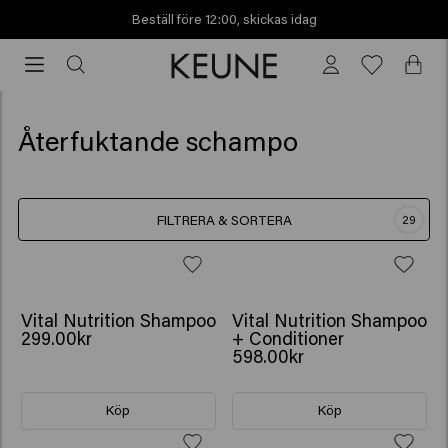
Beställ före 12:00, skickas idag
Beställ
före
12:00,
skickas
Återfuktande schampo
idag
FILTRERA & SORTERA
29
GÅVA: VATTENFLASKA
Vital Nutrition Shampoo
Vital Nutrition Shampoo
299.00kr
+ Conditioner
598.00kr
Köp
Köp