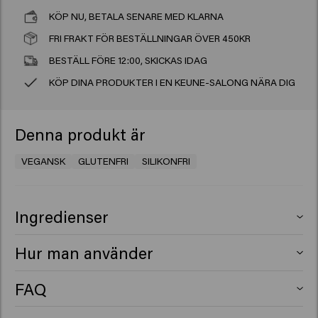
KÖP NU, BETALA SENARE MED KLARNA
FRI FRAKT FÖR BESTÄLLNINGAR ÖVER 450KR
BESTÄLL FÖRE 12:00, SKICKAS IDAG
KÖP DINA PRODUKTER I EN KEUNE-SALONG NÄRA DIG
Denna produkt är
VEGANSK
GLUTENFRI
SILIKONFRI
Ingredienser
Aqua (Water), Sodium Laureth Sulfate, Coco-Glucoside,
Hur man använder
Disodium Cocoamphodiacetate, Cocamidopropyl
Betaine, Glycol Distearate, Sodium Chloride, Citric Acid,
Applicera på fuktigt hår, löddra och skölj ur noggrant.
FAQ
PEG-200 Hydrogenated Glyceryl Palmate, PEG-40
Upprepa vid behov
What is a hydrating shampoo?
Hydrogenated Castor Oil, Sodium Benzoate, Glyceryl