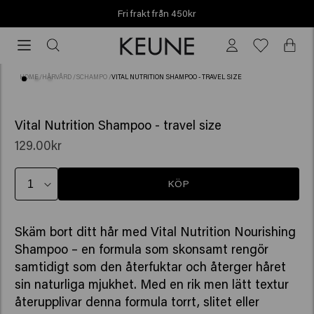
Fri frakt från 450kr
Fri
frakt
från
HOME
/
HÅRVÅRD
/
SCHAMPO
/
VITAL NUTRITION SHAMPOO - TRAVEL SIZE
450kr
(75)
Vital Nutrition Shampoo - travel size
129.00kr
KÖP
Skäm bort ditt hår med Vital Nutrition Nourishing
Shampoo – en formula som skonsamt rengör
samtidigt som den återfuktar och återger håret
sin naturliga mjukhet. Med en rik men lätt textur
återupplivar denna formula torrt, slitet eller