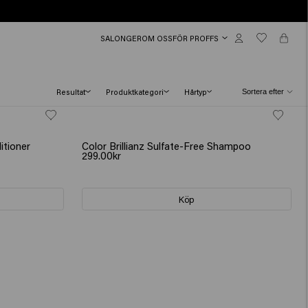
SALONGER
OM OSS
FÖR PROFFS
Resultat
Produktkategori
Hårtyp
itioner
Color Brillianz Sulfate-Free Shampoo
299.00kr
Köp