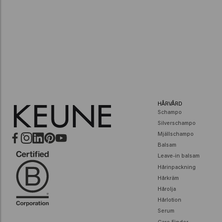
HÅRVÅRD
Schampo
Silverschampo
Mjällschampo
Balsam
Leave-in balsam
Hårinpackning
Hårkräm
Hårolja
Hårlotion
Serum
Care Finder