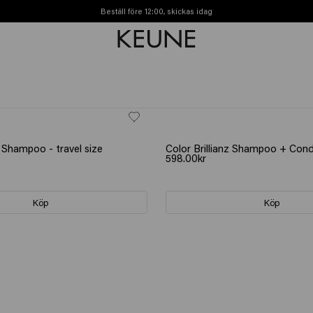
Beställ före 12:00, skickas idag
Fri frakt från 450kr
GÅVA: VATTENFLASKA
z Shampoo - travel size
Color Brillianz Shampoo + Cond
598.00kr
Köp
Köp