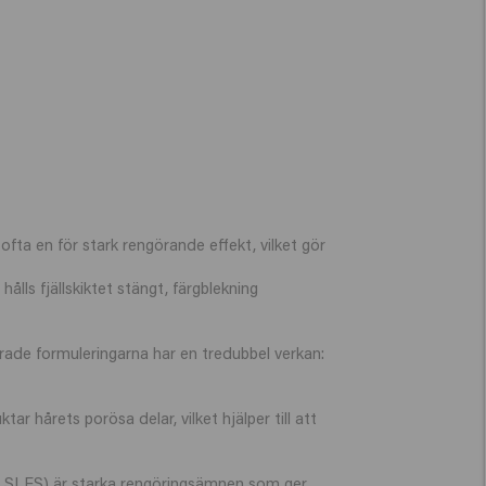
ofta en för stark rengörande effekt, vilket gör
lls fjällskiktet stängt, färgblekning
ade formuleringarna har en tredubbel verkan:
hårets porösa delar, vilket hjälper till att
och SLES) är starka rengöringsämnen som ger