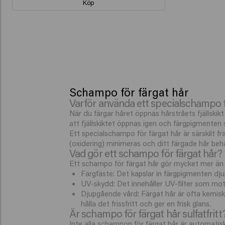
Köp
Schampo för färgat hår
Varför använda ett specialschampo f
När du färgar håret öppnas hårstråets fjällskik
att fjällskiktet öppnas igen och färgpigmenten s
Ett specialschampo för färgat hår är särskilt f
(oxidering) minimeras och ditt färgade hår behåll
Vad gör ett schampo för färgat hår?
Ett schampo för färgat hår gör mycket mer än 
Färgfäste: Det kapslar in färgpigmenten djupt
UV-skydd: Det innehåller UV-filter som motve
Djupgående vård: Färgat hår är ofta kemiskt
hålla det frissfritt och ger en frisk glans.
Är schampo för färgat hår sulfatfritt
Inte alla schampon för färgat hår är automatis