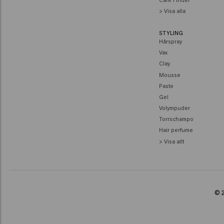
> Visa alla
STYLING
Hårspray
Vax
Clay
Mousse
Paste
Gel
Volympuder
Torrschampo
Hair perfume
> Visa allt
© 2