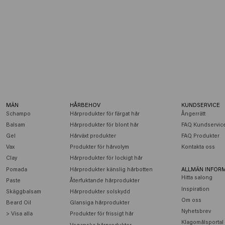
MÄN
HÅRBEHOV
KUNDSERVICE
Schampo
Hårprodukter för färgat hår
Ångerrätt
Balsam
Hårprodukter för blont hår
FAQ Kundservic
Gel
Hårväxt produkter
FAQ Produkter
Vax
Produkter för hårvolym
Kontakta oss
Clay
Hårprodukter för lockigt hår
Pomada
Hårprodukter känslig hårbotten
ALLMÄN INFOR
Hitta salong
Paste
Återfuktande hårprodukter
Inspiration
Skäggbalsam
Hårprodukter solskydd
Om oss
Beard Oil
Glansiga hårprodukter
Nyhetsbrev
> Visa alla
Produkter för frissigt hår
Klagomålsportal
Veganska hårprodukter