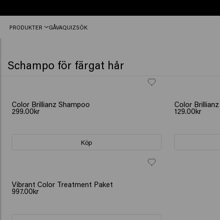
Beställ
PRODUKTER
GÅVA
QUIZ
SÖK
före
12:00,
skickas
idag
Schampo för färgat hår
Color Brillianz Shampoo
Color Brillian
299.00kr
129.00kr
Köp
GÅVA: VATTENFLASKA
Vibrant Color Treatment Paket
997.00kr