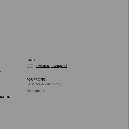
LAND
🇸🇪
Sweden | Sverige 🛒
e
FÖR PROFFS
Få ut mer av din salong
Företagsstöd
MATION