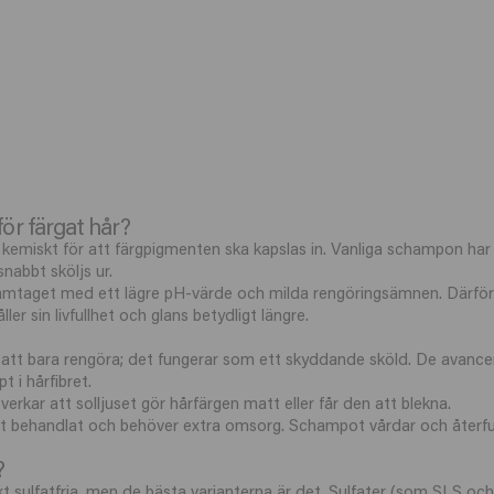
ör färgat hår?
t kemiskt för att färgpigmenten ska kapslas in. Vanliga schampon har 
nabbt sköljs ur.
ramtaget med ett lägre pH-värde och milda rengöringsämnen. Därför hå
er sin livfullhet och glans betydligt längre.
att bara rengöra; det fungerar som ett skyddande sköld. De avancer
 i hårfibret.
rkar att solljuset gör hårfärgen matt eller får den att blekna.
 behandlat och behöver extra omsorg. Schampot vårdar och återfuktar 
?
kt sulfatfria, men de bästa varianterna är det. Sulfater (som SLS 