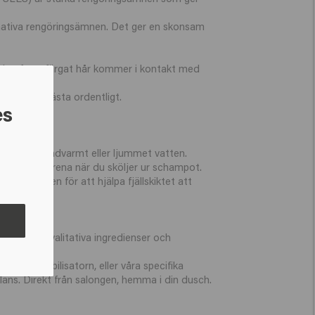
ernativa rengöringsämnen. Det ger en skonsam
. Ju oftare färgat hår kommer i kontakt med
tfarande fästa ordentligt.
es
håret med handvarmt eller ljummet vatten.
illräckligt rena när du sköljer ur schampot.
lare vatten för att hjälpa fjällskiktet att
 med högkvalitativa ingredienser och
-färgstabilisatorn, eller våra specifika
glans. Direkt från salongen, hemma i din dusch.