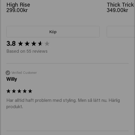
High Rise
Thick Trick
299.00kr
349.00kr
Köp
New content loaded
3.8
Based on 55 reviews
Verified Customer
Willy
Har alltid haft problem med styling. Men så lätt nu. Härlig 
produkt.