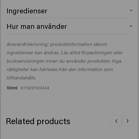
Ingredienser
Aqua (Water), Ceteareth-30, Paraffinum Liquidum
Hur man använder
(Mineral Oil), Laureth-2, Ceteth-2, Synthetic Beeswax,
Alcohol Denat., VP/VA Copolymer, Paraffin, Sodium
Gnid in en liten mängd i handflatorna och arbeta sedan
Ansvarsfriskrivning: produktinformation såsom
Benzoate, Sorbitol, Parfum (Fragrance), Citric Acid,
igenom fuktigt eller torrt hår.
Magnesium Sulfate, Dipropylene Glycol, Panthenol,
ingredienser kan ändras. Läs alltid förpackningen eller
PEG-90M, Citrus Aurantium Bergamia (Bergamot) Peel
bruksanvisningen innan du använder produkten. Inga
Oil, Geranyl Acetate, Limonene, Linalyl Acetate,
rättigheter kan härledas från den information som
Terpineol, Tetramethyl Acetyloctahydronaphthalenes
tillhandahålls.
100ml
8719281124344
Related products