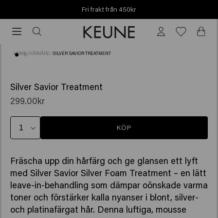
Fri frakt från 450kr
Fri
frakt
från
HOME
/
HÅRVÅRD
/
SILVER SAVIOR TREATMENT
450kr
(3)
Silver Savior Treatment
299.00kr
KÖP
Fräscha upp din hårfärg och ge glansen ett lyft
med Silver Savior Silver Foam Treatment – en lätt
leave-in-behandling som dämpar oönskade varma
toner och förstärker kalla nyanser i blont, silver-
och platinafärgat hår. Denna luftiga, mousse