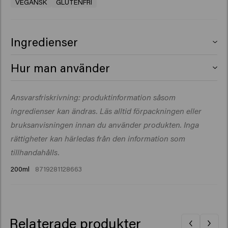
VEGANSK
GLUTENFRI
Ingredienser
Aqua (Water), Isobutane, VP/VA Copolymer, Propane,
Hur man använder
Polyquaternium-11, Butane, PEG-12 Dimethicone,
Phenoxyethanol, Trideceth-9, Panthenol, Parfum
Skaka ordentligt och fördela jämnt i fuktigt hår. Styla
Ansvarsfriskrivning: produktinformation såsom
(Fragrance), Arginine, Glucose, PEG-40 Hydrogenated
efter önskemål.
Castor Oil, PEG-5 Ethylhexanoate, Citric Acid, Acid
ingredienser kan ändras. Läs alltid förpackningen eller
Violet 43, Ethylhexylglycerin, Propylene Glycol, Sorbitol,
bruksanvisningen innan du använder produkten. Inga
Viola Odorata Flower Extract, Linalool, Linalyl Acetate​
rättigheter kan härledas från den information som
tillhandahålls.
200ml
8719281128663
Relaterade produkter