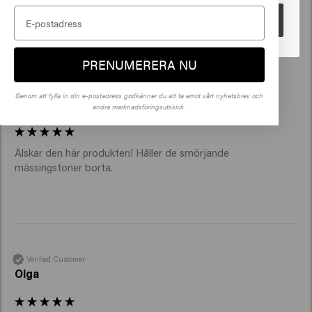
Gå
PRENUMERERA NU
Verified Customer
Genom att fylla in din e-postadress godkänner du att ta emot vårt nyhetsbrev och
Andra
andra marknadsföringsutskick.
Älskar den här produkten! Håller de smörjande 
mässingstoner borta.
Verified Customer
Olga