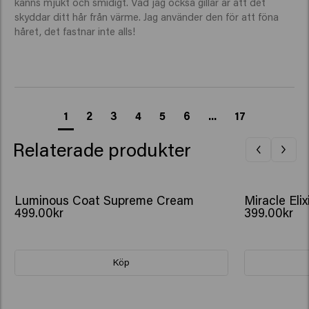
känns mjukt och smidigt. Vad jag också gillar är att det 
skyddar ditt hår från värme. Jag använder den för att föna 
håret, det fastnar inte alls!
1
2
3
4
5
6
...
17
Relaterade produkter
Luminous Coat Supreme Cream
Miracle Elix
499.00kr
399.00kr
Köp