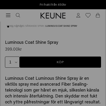
Fri frakt från 450kr
Fri
frakt
från
HOME
/
HÅRVÅRD
/
VÅRDANDE SPRAY
/
LUMINOUS COAT SHINE SPRAY
450kr
(81)
Luminous Coat Shine Spray
399.00kr
KÖP
Luminous Coat Luminous Shine Spray är en
viktlös spray med avancerad Fiber Sealing-
teknologi som ger håret en mjuk, silkeslen känsla
och intensiv återfuktning. Den skyddar mot fukt
och yttre påfrestningar för ett långvarigt resultat.