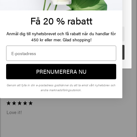
Klicka på Gå eller välj din plats nedan
Få 20 % rabatt
Verified Customer
Anonym
Anmäl dig till nyhetsbrevet och få rabatt när du handlar för
🇺🇸
United States of America 🛒
450 kr eller mer. Glad shopping!
Glänsande produkter 
Gå
PRENUMERERA NU
Verified Customer
Genom att fylla in din e-postadress godkänner du att ta emot vårt nyhetsbrev och
Anonym
andra marknadsföringsutskick.
Love it! 