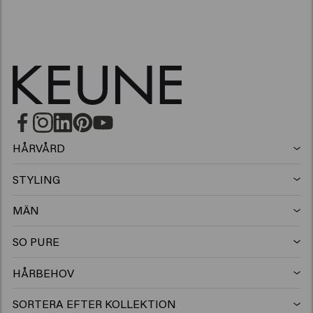
HÅRVÅRD
Schampo
STYLING
Hårspray
Silverschampo
MÄN
Schampo
Vax
Mjällschampo
SO PURE
Schampo
Balsam
Clay
Balsam
HÅRBEHOV
Hårprodukter för färgat hår
Balsam
Gel
Mousse
Leave-in balsam
SORTERA EFTER KOLLEKTION