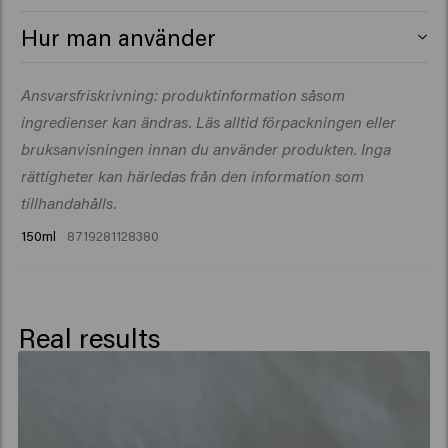
Aqua (Water), Propylene Glycol, Alcohol Denat.,
Hur man använder
Dipropylene Glycol, Phenoxyethanol, Polysilicone-29,
PEG-40 Hydrogenated Castor Oil, Ethylhexylglycerin,
Spraya på fuktigt hår och föna med hårtork för att
Ansvarsfriskrivning: produktinformation såsom
Panthenol, Parfum (Fragrance), CI 77891/Titanium
aktivera produkten. Styla efter önskemål.
Dioxide, Mica, Octenidine HCl, Tin Oxide,
ingredienser kan ändras. Läs alltid förpackningen eller
Hexamethylindanopyran, Linalyl Acetate.
bruksanvisningen innan du använder produkten. Inga
rättigheter kan härledas från den information som
tillhandahålls.
150ml
8719281128380
Real results