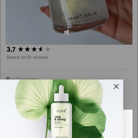
New content loaded
3.7
Based on 81 reviews
Verified Customer
Marion
Mycket trevlig spray Mina lockar är definierade, allt torkar 
dem
Det verkar som att du är i
United
States of America