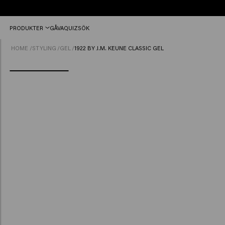
Beställ
PRODUKTER
GÅVA
QUIZ
SÖK
före
12:00,
HOME
/
STYLING
/
GEL
/
1922 BY J.M. KEUNE CLASSIC GEL
skickas
idag