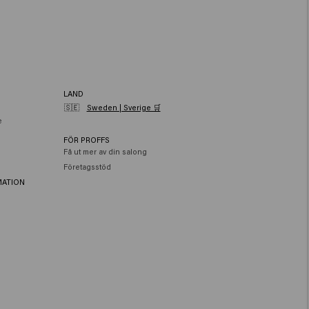
LAND
🇸🇪
Sweden | Sverige 🛒
e
FÖR PROFFS
Få ut mer av din salong
Företagsstöd
MATION