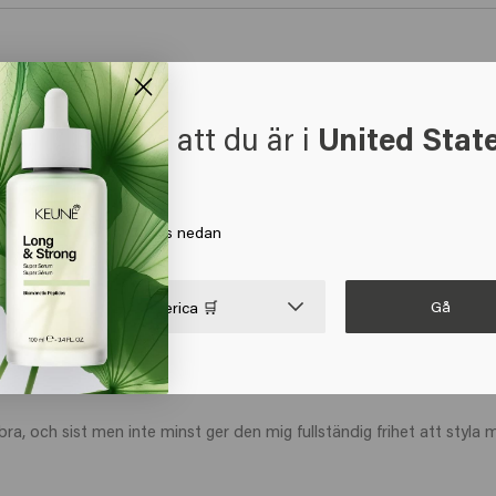
an återupplivas nästa dag genom att lägga lite vatten i håret. Jag r
t verkar som att du är i
United Stat
 America
a på Gå eller välj din plats nedan
Gå

United States of America 🛒
r bra, och sist men inte minst ger den mig fullständig frihet att styla