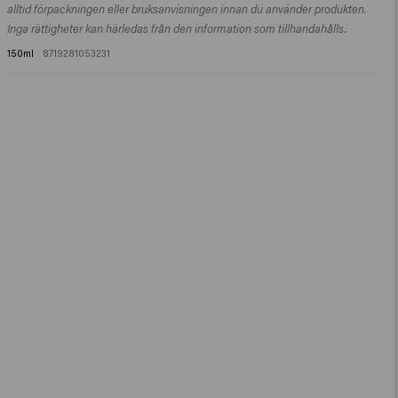
Gluceth-10, Ethylhexylglycerin, Triethyl Citrate, Coumarin,
alltid förpackningen eller bruksanvisningen innan du använder produkten.
Hydroxycitronellal, Linalool.
Inga rättigheter kan härledas från den information som tillhandahålls.
150ml
8719281053231