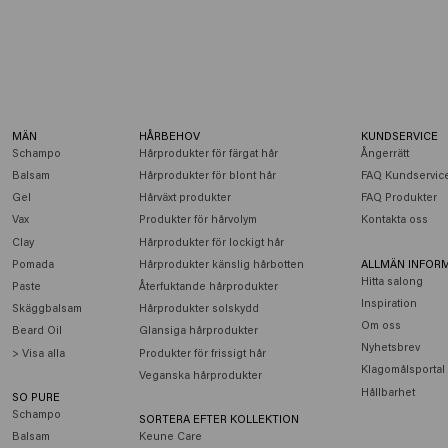
MÄN
HÅRBEHOV
KUNDSERVICE
Schampo
Hårprodukter för färgat hår
Ångerrätt
Balsam
Hårprodukter för blont hår
FAQ Kundservic
Gel
Hårväxt produkter
FAQ Produkter
Vax
Produkter för hårvolym
Kontakta oss
Clay
Hårprodukter för lockigt hår
Pomada
Hårprodukter känslig hårbotten
ALLMÄN INFOR
Hitta salong
Paste
Återfuktande hårprodukter
Inspiration
Skäggbalsam
Hårprodukter solskydd
Om oss
Beard Oil
Glansiga hårprodukter
Nyhetsbrev
> Visa alla
Produkter för frissigt hår
Klagomålsportal
Veganska hårprodukter
Hållbarhet
SO PURE
Schampo
SORTERA EFTER KOLLEKTION
Balsam
Keune Care