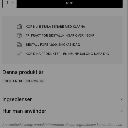
KÖP
KÖP NU, BETALA SENARE MED KLARNA
FRI FRAKT FÖR BESTÄLLNINGAR ÖVER 450KR
BESTÄLL FÖRE 12:00, SKICKAS IDAG
KÖP DINA PRODUKTER I EN KEUNE-SALONG NÄRA DIG
Denna produkt är
GLUTENFRI
SILIKONFRI
Ingredienser
Aqua (Water), PVP, Acrylates/Steareth-20 Itaconate Copolymer, Glycerin,
Hur man använder
Octylacrylamide/Acrylates/Butylaminoethyl Methacrylate Copolymer,
PEG-40 Hydrogenated Castor Oil, Phenoxyethanol, Aminomethyl
Fördela en liten mängd med fingrarna i lätt fuktigt eller torrt hår och styla
Propanol, Parfum (Fragrance), Dipropylene Glycol, Creatine, Methyl
Ansvarsfriskrivning: produktinformation såsom ingredienser kan ändras. Läs
efter önskemål.