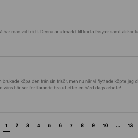
å har man valt rätt. Denna är utmärkt till korta frisyrer samt älskar lu
h brukade köpa den från sin frisör, men nu när vi flyttade köpte jag
in väns hår ser fortfarande bra ut efter en hård dags arbete!
1
2
3
4
5
6
7
8
9
10
...
13