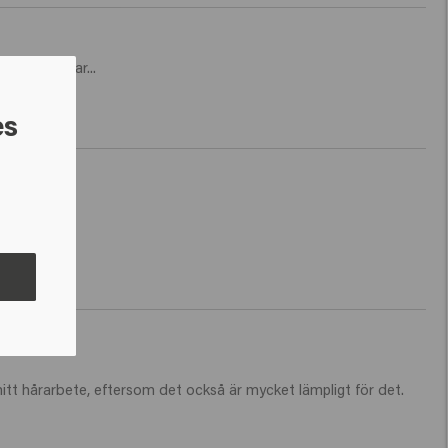
ekommenderar...
es
 mitt hårarbete, eftersom det också är mycket lämpligt för det. 