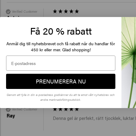
Verified Customer
Antoine
Kvalitetsprodukt, luktar mycket bra och k
Få 20 % rabatt
De
Anmäl dig till nyhetsbrevet och få rabatt när du handlar för
of
450 kr eller mer. Glad shopping!
Verified Customer
Klick
Magnus
En mycket bra och hållfast hår gel
PRENUMERERA NU
🇺
Genom att fylla in din e-postadress godkänner du att ta emot vårt nyhetsbrev och
andra marknadsföringsutskick.
Verified Customer
Ray
Denna gel är perfekt, rätt tjocklek, lukta