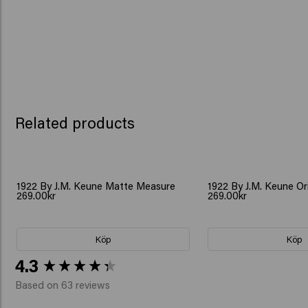
Related products
1922 By J.M. Keune Matte Measure
1922 By J.M. Keune O
269.00kr
269.00kr
Köp
Köp
New content loaded
4.3
Based on 63 reviews