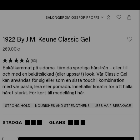
SALONGER
OM OSS
FÖR PROFFS
1922 By J.M. Keune Classic Gel
269.00kr
(63)
Bakåtkammat på sidorna, tämjda spretiga hårstrån – eller till
och med en bakåtslickad (eller uppsatt) look. Vår Classic Gel
kan användas för sig eller som en sista touch i kombination
med vår pasta, lera eller pomada. Innehåller kreatin för att hålla
håret starkt. För kort till medellångt hår.
STRONG HOLD
NOURISHES AND STRENGTHENS
LESS HAIR BREAKAGE
STADGA
GLANS