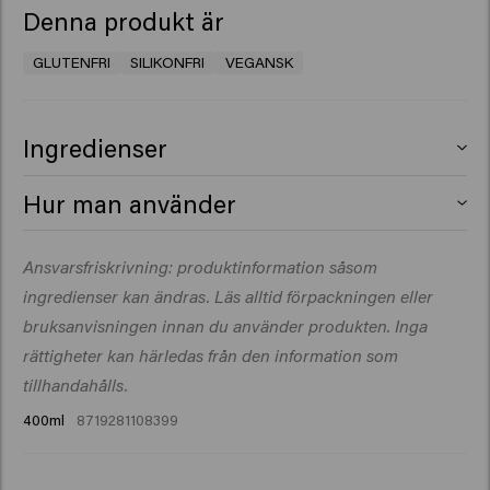
Denna produkt är
GLUTENFRI
SILIKONFRI
VEGANSK
Ingredienser
Aqua (Water), Cetearyl Alcohol, Glycerin, Cetrimonium
Hur man använder
Chloride, Behentrimonium Chloride, Betaine,
Butyrospermum Parkii (Shea) Butter, Polyquaternium-
Applicera i nyschamponerat, handdukstorrt hår. Låt
Ansvarsfriskrivning: produktinformation såsom
37, Parfum (Fragrance), Propylene Glycol
verka i 1 till 3 minuter för att låta pigmenten göra sitt
Dicaprylate/Dicaprate, Sodium Benzoate, Lactic Acid,
ingredienser kan ändras. Läs alltid förpackningen eller
jobb. Skölj noggrant.
Isopropyl Alcohol, Hydroxypropyl Starch Phosphate,
bruksanvisningen innan du använder produkten. Inga
Tocopheryl Acetate, Euterpe Oleracea Fruit Extract,
rättigheter kan härledas från den information som
PPG-1 Trideceth-6, Acid Violet 43, Isopropyl Myristate,
tillhandahålls.
Maltodextrin, Hydroxycitronellal, Limonene, Linalool.
400ml
8719281108399