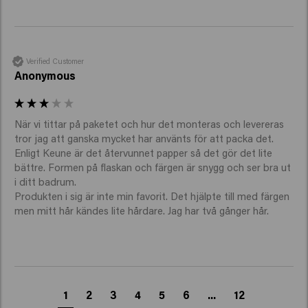
Verified Customer
Anonymous
När vi tittar på paketet och hur det monteras och levereras 
tror jag att ganska mycket har använts för att packa det. 
Enligt Keune är det återvunnet papper så det gör det lite 
bättre. Formen på flaskan och färgen är snygg och ser bra ut 
i ditt badrum.

Produkten i sig är inte min favorit. Det hjälpte till med färgen 
men mitt hår kändes lite hårdare. Jag har två gånger hår.
1
2
3
4
5
6
...
12