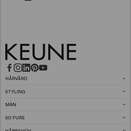
HÅRVÅRD
Schampo
STYLING
Hårspray
Silverschampo
MÄN
Schampo
Vax
Mjällschampo
SO PURE
Schampo
Balsam
Clay
Balsam
HÅRBEHOV