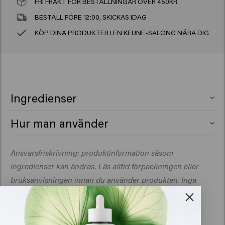
FRI FRAKT FÖR BESTÄLLNINGAR ÖVER 450KR
BESTÄLL FÖRE 12:00, SKICKAS IDAG
KÖP DINA PRODUKTER I EN KEUNE-SALONG NÄRA DIG
Ingredienser
Hur man använder
Ta bort etiketten från refillpåsen med schampo eller
Ansvarsfriskrivning: produktinformation såsom
balsam och sätt fast den ovanpå dispensern. Fyll den
ingredienser kan ändras. Läs alltid förpackningen eller
med So Pure-schampo eller -balsam. När produkten är
slut är det bara att köpa en ny påse.
bruksanvisningen innan du använder produkten. Inga
rättigheter kan härledas från den information som
tillhandahålls.
400ml
8719281108412