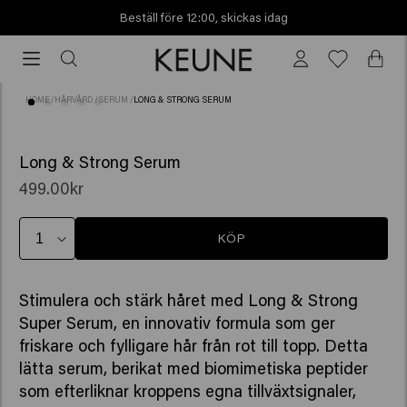
Beställ före 12:00, skickas idag
Beställ
före
12:00,
HOME
/
HÅRVÅRD
/
SERUM
/
LONG & STRONG SERUM
skickas
idag
(23)
BESTSELLER
Long & Strong Serum
499.00kr
KÖP
Stimulera och stärk håret med Long & Strong
Super Serum, en innovativ formula som ger
friskare och fylligare hår från rot till topp. Detta
lätta serum, berikat med biomimetiska peptider
som efterliknar kroppens egna tillväxtsignaler,