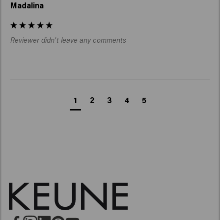
Madalina
Reviewer didn't leave any comments
1
2
3
4
5