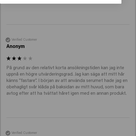
Verified Customer
Anonym
På grund av den relativt korta ansökningstiden kan jag inte 
uppnå en högre utvärderingsgrad. Jag kan säga att mitt hår 
känns ”fastare”. I början av att använda serumet hade jag en 
obehagligt svår klåda på baksidan av mitt huvud, som bara 
avtog efter att ha tvättat håret igen med en annan produkt.
Verified Customer