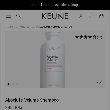
Beställ före 12:00, skickas idag
Beställ
före
12:00,
HOME
/
HÅRVÅRD
/
SCHAMPO
/
ABSOLUTE VOLUME SHAMPOO
skickas
idag
(82)
Absolute Volume Shampoo
299.00kr