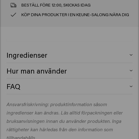
BESTÄLL FÖRE 12:00, SKICKAS IDAG
KÖP DINA PRODUKTER I EN KEUNE-SALONG NÄRA DIG
Ingredienser
Aqua (Water), Sodium Laureth Sulfate,
Hur man använder
Cocamidopropyl Betaine, Kaolin, Sodium Chloride,
Bentonite, Sodium Cocoyl Glutamate, PEG-200
Applicera på fuktigt hår, löddra och skölj ur. Upprepa vid
FAQ
Hydrogenated Glyceryl Palmate, PEG-40 Hydrogenated
behov.
What does volumizing shampoo do to
Castor Oil, Panthenol, Parfum (Fragrance), Citric Acid,
your hair?
Ansvarsfriskrivning: produktinformation såsom
Sodium Benzoate, PEG-7 Glyceryl Cocoate,
Hydroxypropyl Guar, Dipropylene Glycol, Glyceryl
ingredienser kan ändras. Läs alltid förpackningen eller
A volumizing shampoo makes hair feel lighter, gives it a
Laurate, Salicylic Acid, Hydrolyzed Rice Protein,
lift at the roots, makes it look fuller and thicker, and
bruksanvisningen innan du använder produkten. Inga
Propylene Glycol, Silicone Quaternium-18, Potassium
gives it more bounce.
rättigheter kan härledas från den information som
Laureth-4 Carboxylate, Glycerin, Trideceth-12,
tillhandahålls.