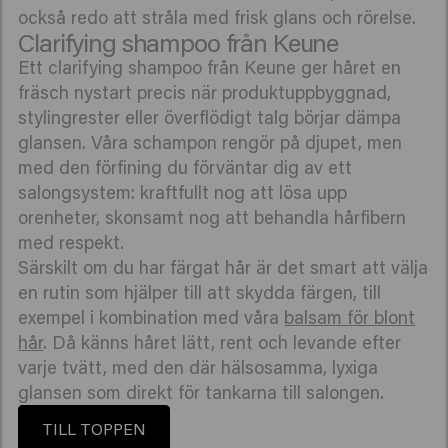
också redo att stråla med frisk glans och rörelse.
Clarifying shampoo från Keune
Ett clarifying shampoo från Keune ger håret en
fräsch nystart precis när produktuppbyggnad,
stylingrester eller överflödigt talg börjar dämpa
glansen. Våra schampon rengör på djupet, men
med den förfining du förväntar dig av ett
salongsystem: kraftfullt nog att lösa upp
orenheter, skonsamt nog att behandla hårfibern
med respekt.
Särskilt om du har färgat hår är det smart att välja
en rutin som hjälper till att skydda färgen, till
exempel i kombination med våra
balsam för blont
hår
. Då känns håret lätt, rent och levande efter
varje tvätt, med den där hälsosamma, lyxiga
glansen som direkt för tankarna till salongen.
TILL TOPPEN