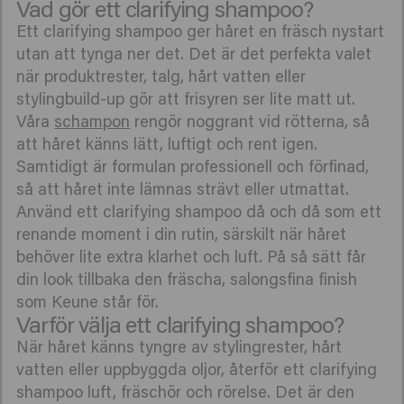
Vad gör ett clarifying shampoo?
Ett clarifying shampoo ger håret en fräsch nystart
utan att tynga ner det. Det är det perfekta valet
när produktrester, talg, hårt vatten eller
stylingbuild-up gör att frisyren ser lite matt ut.
Våra
schampon
rengör noggrant vid rötterna, så
att håret känns lätt, luftigt och rent igen.
Samtidigt är formulan professionell och förfinad,
så att håret inte lämnas strävt eller utmattat.
Använd ett clarifying shampoo då och då som ett
renande moment i din rutin, särskilt när håret
behöver lite extra klarhet och luft. På så sätt får
din look tillbaka den fräscha, salongsfina finish
som Keune står för.
Varför välja ett clarifying shampoo?
När håret känns tyngre av stylingrester, hårt
vatten eller uppbyggda oljor, återför ett clarifying
shampoo luft, fräschör och rörelse. Det är den