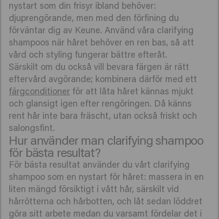
nystart som din frisyr ibland behöver:
djuprengörande, men med den förfining du
förväntar dig av Keune. Använd våra clarifying
shampoos när håret behöver en ren bas, så att
vård och styling fungerar bättre efteråt.
Särskilt om du också vill bevara färgen är rätt
eftervård avgörande; kombinera därför med ett
färgconditioner
för att låta håret kännas mjukt
och glansigt igen efter rengöringen. Då känns
rent hår inte bara fräscht, utan också friskt och
salongsfint.
Hur använder man clarifying shampoo
för bästa resultat?
För bästa resultat använder du vårt clarifying
shampoo som en nystart för håret: massera in en
liten mängd försiktigt i vått hår, särskilt vid
hårrötterna och hårbotten, och låt sedan löddret
göra sitt arbete medan du varsamt fördelar det i