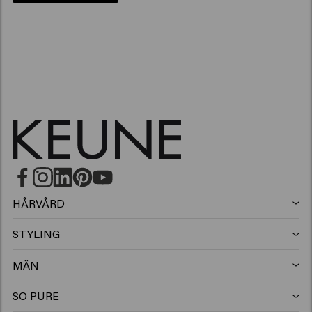
HÅRVÅRD
Schampo
STYLING
Hårspray
Silverschampo
MÄN
Schampo
Vax
Mjällschampo
SO PURE