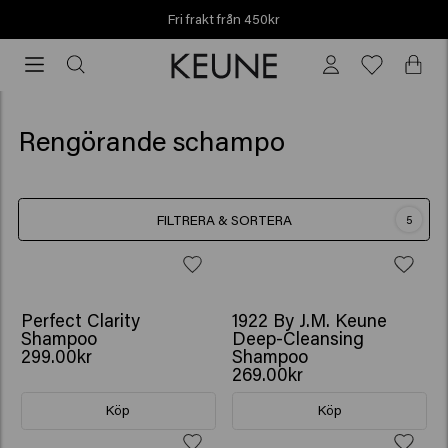
Fri frakt från 450kr
Fri
frakt
från
450kr
Rengörande schampo
FILTRERA & SORTERA
5
Perfect Clarity
1922 By J.M. Keune
Shampoo
Deep-Cleansing
299.00kr
Shampoo
269.00kr
Köp
Köp