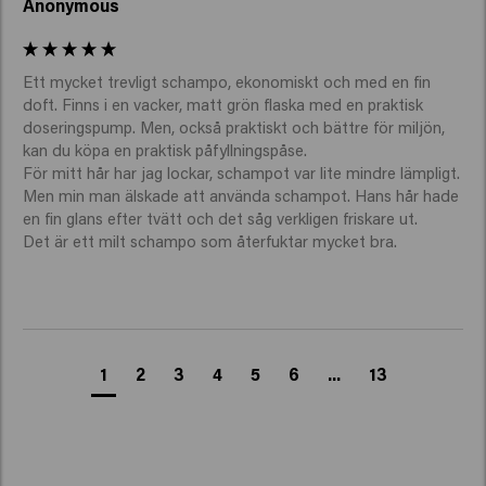
Anonymous
Ett mycket trevligt schampo, ekonomiskt och med en fin 
doft. Finns i en vacker, matt grön flaska med en praktisk 
doseringspump. Men, också praktiskt och bättre för miljön, 
kan du köpa en praktisk påfyllningspåse.

För mitt hår har jag lockar, schampot var lite mindre lämpligt. 
Men min man älskade att använda schampot. Hans hår hade 
en fin glans efter tvätt och det såg verkligen friskare ut.

Det är ett milt schampo som återfuktar mycket bra.
1
2
3
4
5
6
...
13