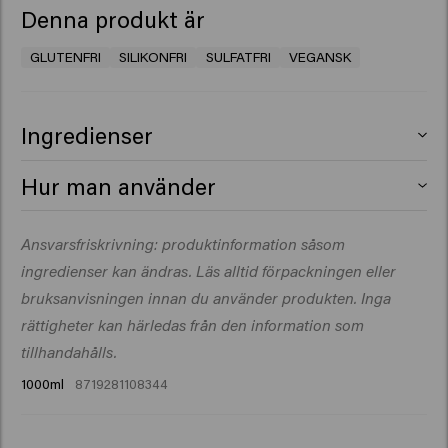
Denna produkt är
GLUTENFRI
SILIKONFRI
SULFATFRI
VEGANSK
Ingredienser
Aqua (Water), Sodium Lauroyl Methyl Isethionate,
Hur man använder
Cocamidopropyl Betaine, Glycerin, PEG-40
Hydrogenated Castor Oil, Parfum (Fragrance), Decyl
Massera in i vått hår. Skölj ur noggrant. Upprepa om du
Ansvarsfriskrivning: produktinformation såsom
Glucoside, Guar Hydroxypropyltrimonium Chloride,
vill.
Sodium Chloride, Betaine, Coco-Glucoside, Glyceryl
ingredienser kan ändras. Läs alltid förpackningen eller
Oleate, Sodium Benzoate, Hydroxyethylcellulose,
bruksanvisningen innan du använder produkten. Inga
Glyceryl Laurate, Citric Acid, Acrylates/C10-30 Alkyl
rättigheter kan härledas från den information som
Acrylate Crosspolymer, Lactobacillus/Punica Granatum
tillhandahålls.
Fruit Ferment Extract, Isopropyl Myristate, Salix Nigra
1000ml
8719281108344
(Willow) Bark Extract, Galactoarabinan, Salvia Hispanica
Seed Extract, Trehalose, Xylitol, Camellia Sinensis Leaf
Extract, Panthenol, Leuconostoc/Radish Root Ferment