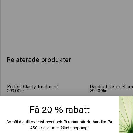
Relaterade produkter
Perfect Clarity Treatment
Dandruff Detox Sha
399.00kr
299.00kr
Få 20 % rabatt
Köp
Köp
De
Real results
Anmäl dig till nyhetsbrevet och få rabatt när du handlar för
of
450 kr eller mer. Glad shopping!