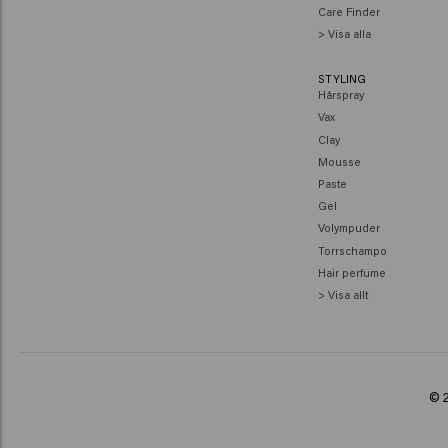
Care Finder
> Visa alla
STYLING
Hårspray
Vax
Clay
Mousse
Paste
Gel
Volympuder
Torrschampo
Hair perfume
> Visa allt
© 2