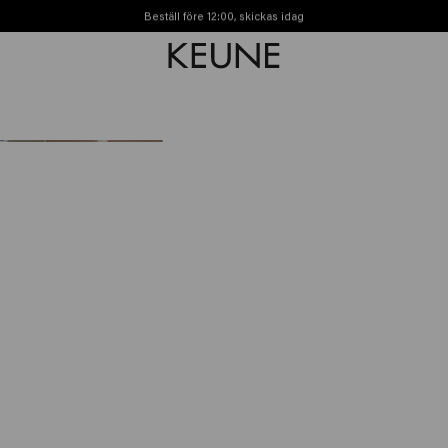
Beställ före 12:00, skickas idag
Fri frakt från 450kr