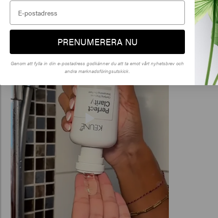
Klick
PRENUMERERA NU
🇺
Genom att fylla in din e-postadress godkänner du att ta emot vårt nyhetsbrev och
andra marknadsföringsutskick.