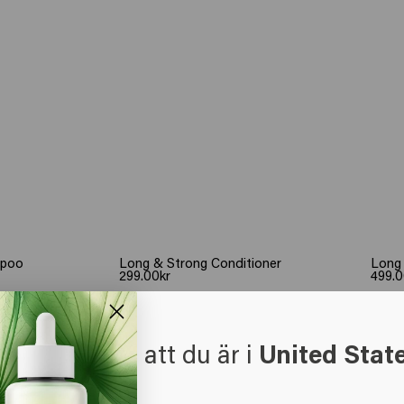
mpoo
Long & Strong Conditioner
Long
299.00kr
499.0
Köp
t verkar som att du är i
United Stat
 America