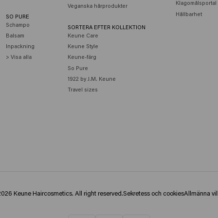
Klagomålsportal
Veganska hårprodukter
Hållbarhet
SO PURE
Schampo
SORTERA EFTER KOLLEKTION
Balsam
Keune Care
Inpackning
Keune Style
> Visa alla
Keune-färg
So Pure
1922 by J.M. Keune
Travel sizes
026 Keune Haircosmetics. All right reserved.
Sekretess och cookies
Allmänna vil