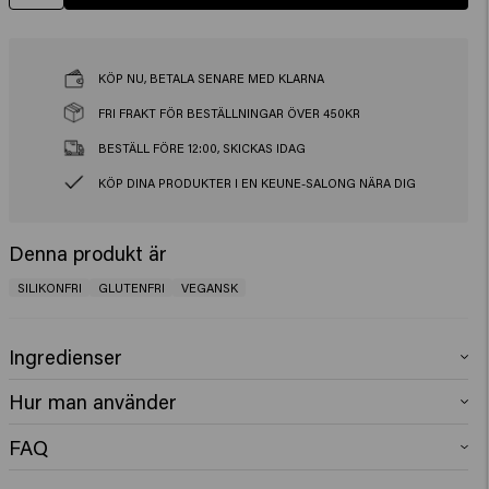
KÖP NU, BETALA SENARE MED KLARNA
FRI FRAKT FÖR BESTÄLLNINGAR ÖVER 450KR
BESTÄLL FÖRE 12:00, SKICKAS IDAG
KÖP DINA PRODUKTER I EN KEUNE-SALONG NÄRA DIG
Denna produkt är
SILIKONFRI
GLUTENFRI
VEGANSK
Ingredienser
Aqua (Water), Sodium Laureth Sulfate, Decyl Glucoside, Cocamidopropyl
Hur man använder
Betaine, PEG-200 Hydrogenated Glyceryl Palmate, Sodium Chloride,
Sodium Benzoate, Glyceryl Laurate, Lauryl Pyrrolidone, PEG-7 Glyceryl
Applicera på fuktigt hår, löddra och skölj ur. Upprepa vid behov.
FAQ
Cocoate, Propylene Glycol, Parfum (Fragrance), Glycerin, Dipropylene
Använd med valfritt Keune Care-balsam eller -inpackning utifrån hårets
What does a clarifying shampoo do?
Glycol, Citric Acid, Sorbitol, Bambusa Vulgaris Shoot Extract, Dryopteris
behov.