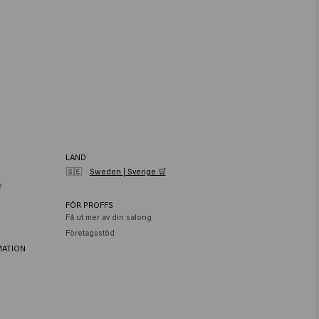
LAND
🇸🇪
Sweden | Sverige 🛒
e
FÖR PROFFS
Få ut mer av din salong
Företagsstöd
MATION