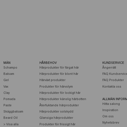
MÄN
HÅRBEHOV
KUNDSERVICE
Schampo
Hårprodukter för färgat hår
Ångerrätt
Balsam
Hårprodukter för blont hår
FAQ Kundservic
Gel
Hårväxt produkter
FAQ Produkter
Vax
Produkter för hårvolym
Kontakta oss
Clay
Hårprodukter för lockigt hår
Pomada
Hårprodukter känslig hårbotten
ALLMÄN INFOR
Hitta salong
Paste
Återfuktande hårprodukter
Inspiration
Skäggbalsam
Hårprodukter solskydd
Om oss
Beard Oil
Glansiga hårprodukter
Nyhetsbrev
> Visa alla
Produkter för frissigt hår