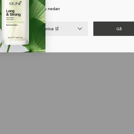
a på Gå eller välj din plats nedan
Gå

United States of America 🛒