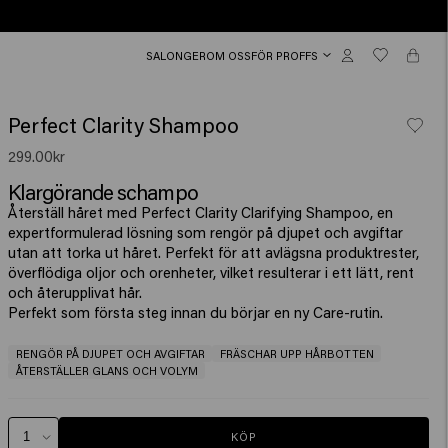
SALONGER
OM OSS
FÖR PROFFS
Perfect Clarity Shampoo
299.00kr
Klargörande schampo
Återställ håret med Perfect Clarity Clarifying Shampoo, en
expertformulerad lösning som rengör på djupet och avgiftar
utan att torka ut håret. Perfekt för att avlägsna produktrester,
överflödiga oljor och orenheter, vilket resulterar i ett lätt, rent
och återupplivat hår.
Perfekt som första steg innan du börjar en ny Care-rutin.
RENGÖR PÅ DJUPET OCH AVGIFTAR
FRÄSCHAR UPP HÅRBOTTEN
ÅTERSTÄLLER GLANS OCH VOLYM
KÖP