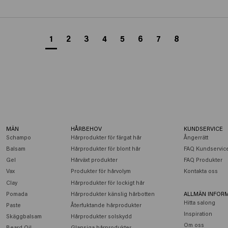
1
2
3
4
5
6
7
8
MÄN
HÅRBEHOV
KUNDSERVICE
Schampo
Hårprodukter för färgat hår
Ångerrätt
Balsam
Hårprodukter för blont hår
FAQ Kundservic
Gel
Hårväxt produkter
FAQ Produkter
Vax
Produkter för hårvolym
Kontakta oss
Clay
Hårprodukter för lockigt hår
Pomada
Hårprodukter känslig hårbotten
ALLMÄN INFOR
Hitta salong
Paste
Återfuktande hårprodukter
Inspiration
Skäggbalsam
Hårprodukter solskydd
Om oss
Beard Oil
Glansiga hårprodukter