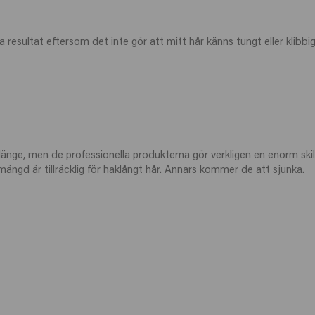
a resultat eftersom det inte gör att mitt hår känns tungt eller klibbig
 länge, men de professionella produkterna gör verkligen en enorm ski
ngd är tillräcklig för haklångt hår. Annars kommer de att sjunka. 