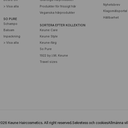
Nyhetsbrev
> Visa alla
Produkter för frissigt hår
Klagomålsportal
Veganska hårprodukter
Hållbarhet
SO PURE
Schampo
SORTERA EFTER KOLLEKTION
Balsam
Keune Care
Inpackning
Keune Style
> Visa alla
Keune-färg
So Pure
1922 by J.M. Keune
Travel sizes
026 Keune Haircosmetics. All right reserved.
Sekretess och cookies
Allmänna vil