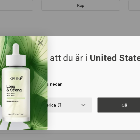
Köp
t verkar som att du är i
United Stat
 volym
 America
a på Gå eller välj din plats nedan
Gå

United States of America 🛒
! Doften... En riktig glädje!