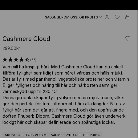
SALONGER
OM OSS
FÖR PROFFS
Cashmere Cloud
299.00kr
(38)
Vem vill ha krispigt hår? Med Cashmere Cloud kan du enkelt
tillföra fyllighet samtidigt som håret vårdas och hålls mjukt.
Det är fyllt med panthenol, vegetabiliska proteiner och vitamin
E, ger fyllighet och näring till hår och hårbotten samt ger
värmeskydd upp till 230 °C.
Denna produkt skapar fyllig volym med en mjuk touch, vilket
gör den perfekt för tunt till normalt hår i alla längder. Njut av
fylligt hår som det går att fingra med, och den uppfriskande
doften Rhubarb Bloom. Cashmere Cloud gör även underverk i
lockigt hår och skapar definierade och spänstiga lockar.
SKUM FÖR STARK VOLYM
VÄRMESKYDD UPP TILL 230°C