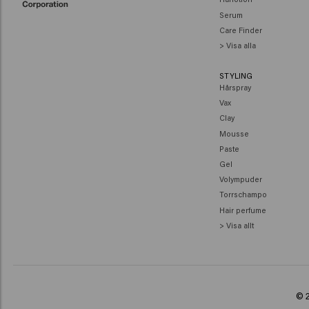
Serum
Care Finder
> Visa alla
STYLING
Hårspray
Vax
Clay
Mousse
Paste
Gel
Volympuder
Torrschampo
Hair perfume
> Visa allt
© 2