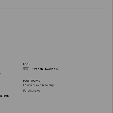
LAND
🇸🇪
Sweden | Sverige 🛒
e
FÖR PROFFS
Få ut mer av din salong
Företagsstöd
MATION