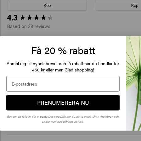
Köp
Köp
New content loaded
4.3
Based on 38 reviews
Få 20 % rabatt
Verified Customer
Archana
De
Bra produkt! Ger mitt livlösa hår mycket
Anmäl dig till nyhetsbrevet och få rabatt när du handlar för
of
450 kr eller mer. Glad shopping!
Klick
Verified Customer
PRENUMERERA NU
🇺
Stephen
Ger volym och en lätt textur som håller upp
Genom att fylla in din e-postadress godkänner du att ta emot vårt nyhetsbrev och
andra marknadsföringsutskick.