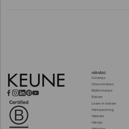
HÅRVÅRD
Schampo
Silverschampo
Mjällschampo
Balsam
Leave-in balsam
Hårinpackning
Hårkräm
Hårolja
Hårlotion