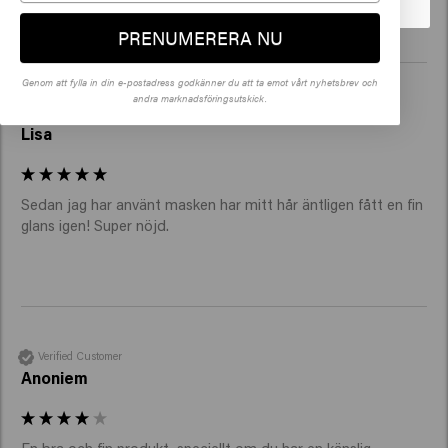
PRENUMERERA NU
Genom att fylla in din e-postadress godkänner du att ta emot vårt nyhetsbrev och
andra marknadsföringsutskick.
Verified Customer
Lisa
Sedan jag har använt masken har mitt hår äntligen fått en fin 
glans igen! Super nöjd. 
Verified Customer
Anoniem
En bra och fin produkt, speciellt om du har en känslig 