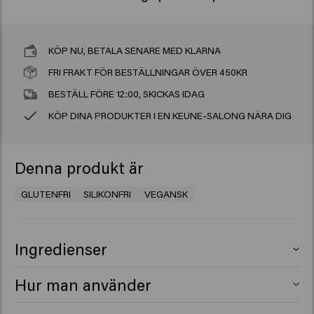
KÖP NU, BETALA SENARE MED KLARNA
FRI FRAKT FÖR BESTÄLLNINGAR ÖVER 450KR
BESTÄLL FÖRE 12:00, SKICKAS IDAG
KÖP DINA PRODUKTER I EN KEUNE-SALONG NÄRA DIG
Denna produkt är
GLUTENFRI
SILIKONFRI
VEGANSK
Ingredienser
Alcohol Denat., Aqua (Water), PEG-60 Hydrogenated
Hur man använder
Castor Oil, Parfum (Fragrance), Isopropyl Myristate,
Benzyl Salicylate, Citral, Citronellol, Hydroxycitronellal,
Divide hair into sections. Spray evenly from an arm's