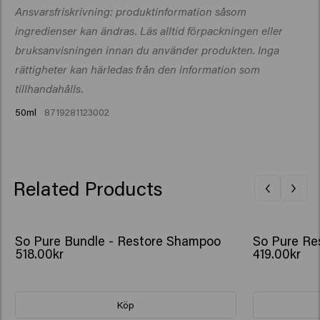
Ansvarsfriskrivning: produktinformation såsom
Limonene, Linalool.
length distance throughout the hair, then give your hair
ingredienser kan ändras. Läs alltid förpackningen eller
a flip to emit the fresh So Pure Scent.
bruksanvisningen innan du använder produkten. Inga
rättigheter kan härledas från den information som
tillhandahålls.
50ml
8719281123002
Related Products
So Pure Bundle - Restore Shampoo
So Pure Res
518.00kr
419.00kr
Köp