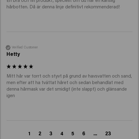
hårbotten. Då är denna linje definitivt rekommenderad! 
Verified Customer
Hetty
Mitt hår var torrt och styvt på grund av havsvatten och sand, 
men efter att ha tvättat håret och sedan behandlat med 
denna hårmask var det smidigt (inte slappt) och glänsande 
igen
1
2
3
4
5
6
...
23