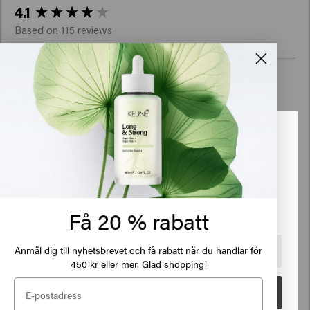
New content loaded
4.1
Based on 115 reviews
Verified Customer
Difhant
Det verkar som att du är i
United
Bra produkt
States of America
Klicka på Gå eller välj din plats nedan
Få 20 % rabatt
Verified Customer
Cindy
Anmäl dig till nyhetsbrevet och få rabatt när du handlar för
🇺🇸
United States of America 🛒
450 kr eller mer. Glad shopping!
Gå
Perfekt, lätt hårkänsla! 