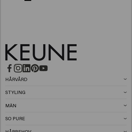
HÅRVÅRD
Schampo
STYLING
Hårspray
Silverschampo
MÄN
Schampo
Vax
Mjällschampo
SO PURE
Schampo
Balsam
Clay
Balsam
HÅRBEHOV