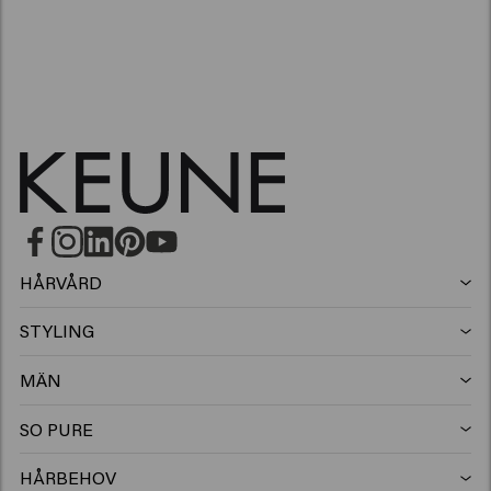
HÅRVÅRD
Schampo
STYLING
Hårspray
Silverschampo
MÄN
Schampo
Vax
Mjällschampo
SO PURE
Schampo
Balsam
Clay
Balsam
HÅRBEHOV