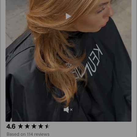
New content loaded
4.6
Based on 114 reviews