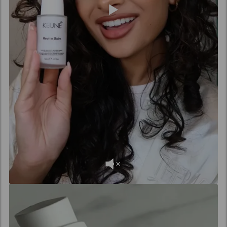
skadat hår kan dra nytta av daglig användning. För finare
hår räcker det ofta med 1 till 3 gånger i veckan. Revive
Balm kan användas regelbundet för att förhindra
hårbrott.
Är det säkert att använda ett leave-in-
balsam dagligen?
Ja, ett leave-in-balsam är säkert för daglig användning
om du använder rätt mängd. Välj en formula som inte
tynger ner ditt hår.
Revive Balm är utformad för att intensivt reparera
håret utan att det känns tungt eller oljigt. Perfekt för
daglig användning på skadat eller
färgbehandlat hår
.
Ska jag applicera leave-in balsam på
vått eller torrt hår?
De flesta leave-in balsam appliceras vanligtvis på
handdukstorkat hår direkt efter tvätt. Detta gör att
produkten kan fördelas jämnt och absorberas. Fokusera
på längderna och topparna.