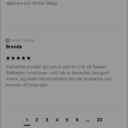
applicera och doftar härligt. 
Verified Customer
Brenda
Fantastisk produkt gör precis vad det står på flaskan! 
Skillnaden i strukturen i mitt hår är fantastisk, bra gjort 
Keene, jag skulle rekommendera den här produkten och 
kommer att köpa igen.
1
2
3
4
5
6
...
23