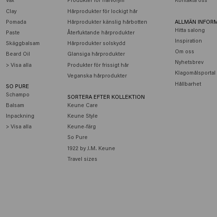
Clay
Hårprodukter för lockigt hår
Pomada
Hårprodukter känslig hårbotten
ALLMÄN INFOR
Hitta salong
Paste
Återfuktande hårprodukter
Inspiration
Skäggbalsam
Hårprodukter solskydd
Om oss
Beard Oil
Glansiga hårprodukter
Nyhetsbrev
> Visa alla
Produkter för frissigt hår
Klagomålsportal
Veganska hårprodukter
Hållbarhet
SO PURE
Schampo
SORTERA EFTER KOLLEKTION
Balsam
Keune Care
Inpackning
Keune Style
> Visa alla
Keune-färg
So Pure
1922 by J.M. Keune
Travel sizes