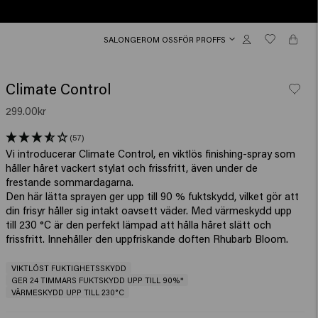
SALONGER
OM OSS
FÖR PROFFS
Climate Control
299.00kr
(57)
Vi introducerar Climate Control, en viktlös finishing-spray som
håller håret vackert stylat och frissfritt, även under de
frestande sommardagarna.
Den här lätta sprayen ger upp till 90 % fuktskydd, vilket gör att
din frisyr håller sig intakt oavsett väder. Med värmeskydd upp
till 230 °C är den perfekt lämpad att hålla håret slätt och
frissfritt. Innehåller den uppfriskande doften Rhubarb Bloom.
VIKTLÖST FUKTIGHETSSKYDD
GER 24 TIMMARS FUKTSKYDD UPP TILL 90%*
VÄRMESKYDD UPP TILL 230°C