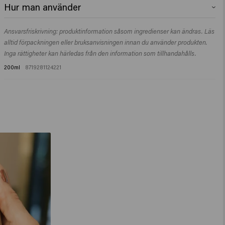
Alcohol Denat., Dimethyl Ether, Isopropyl Alcohol,
Hur man använder
Octylacrylamide/Acrylates/Butylaminoethyl Methacrylate Copolymer,
Triethanolamine, Parfum (Fragrance), Trisiloxane, Dimethicone,
Efter styling: spraya i torrt hår på ett avstånd av 30 cm.
Dipropylene Glycol, Trimethylbenzenepropanol.
Ansvarsfriskrivning: produktinformation såsom ingredienser kan ändras. Läs
alltid förpackningen eller bruksanvisningen innan du använder produkten.
Inga rättigheter kan härledas från den information som tillhandahålls.
200ml
8719281124221