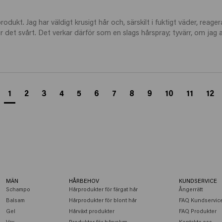
rodukt. Jag har väldigt krusigt hår och, särskilt i fuktigt väder, reag
 det svårt. Det verkar därför som en slags hårspray; tyvärr, om jag 
1
2
3
4
5
6
7
8
9
10
11
12
MÄN
HÅRBEHOV
KUNDSERVICE
Schampo
Hårprodukter för färgat hår
Ångerrätt
Balsam
Hårprodukter för blont hår
FAQ Kundservic
Gel
Hårväxt produkter
FAQ Produkter
Vax
Produkter för hårvolym
Kontakta oss