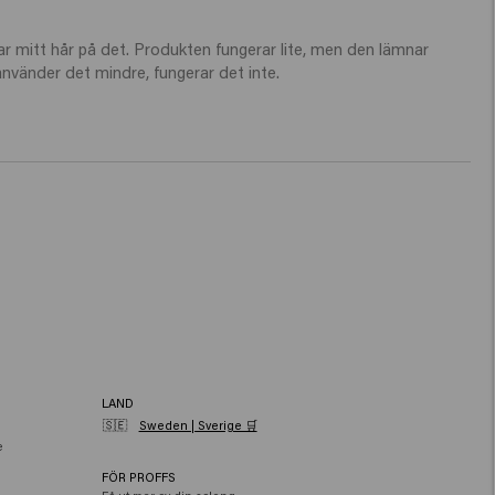
erar mitt hår på det. Produkten fungerar lite, men den lämnar 
använder det mindre, fungerar det inte.
LAND
🇸🇪
Sweden | Sverige 🛒
e
FÖR PROFFS