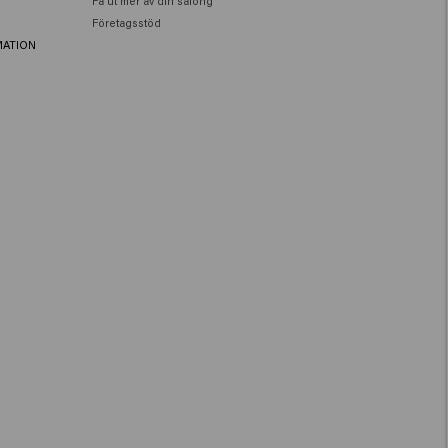
Få ut mer av din salong
Företagsstöd
MATION