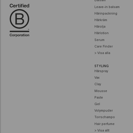
Leave-in balsam
Hårinpackning
Hårkräm
Hårolja
Hårlotion
Serum
Care Finder
> Visa alla
STYLING
Hårspray
Vax
Clay
Mousse
Paste
Gel
Volympuder
Torrschampo
Hair perfume
> Visa allt