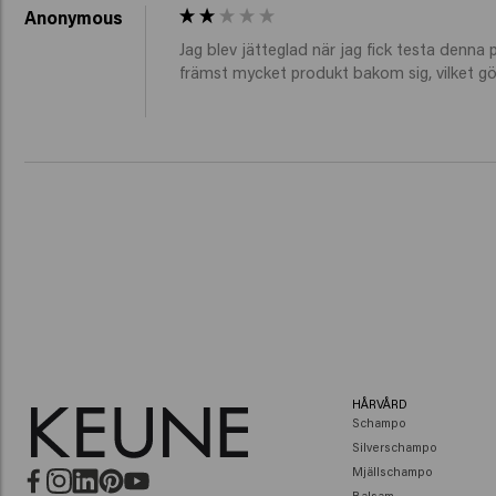
Anonymous
Jag blev jätteglad när jag fick testa denna p
främst mycket produkt bakom sig, vilket gör
HÅRVÅRD
Schampo
Silverschampo
Mjällschampo
Balsam