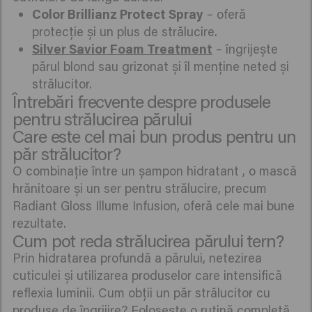
Color Brillianz Protect Spray
– oferă
protecție și un plus de strălucire.
Silver Savior Foam Treatment
– îngrijește
părul blond sau grizonat și îl menține neted și
strălucitor.
Întrebări frecvente despre produsele
pentru strălucirea părului
Care este cel mai bun produs pentru un
păr strălucitor?
O combinație între un șampon hidratant , o mască
hrănitoare și un ser pentru strălucire, precum
Radiant Gloss Illume Infusion, oferă cele mai bune
rezultate.
Cum pot reda strălucirea părului tern?
Prin hidratarea profundă a părului, netezirea
cuticulei și utilizarea produselor care intensifică
reflexia luminii. Cum obții un păr strălucitor cu
produse de îngrijire? Folosește o rutină completă