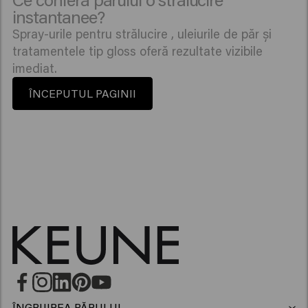
instantanee?
Spray-urile pentru strălucire , uleiurile de păr și
tratamentele tip gloss oferă rezultate vizibile
imediat.
ÎNCEPUTUL PAGINII
ÎNGRIJIREA PĂRULUI