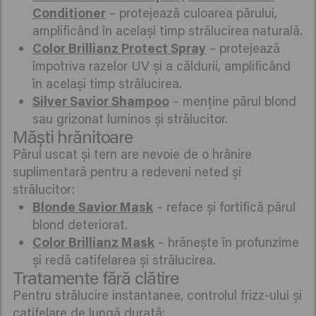
Conditioner
– protejează culoarea părului,
amplificând în același timp strălucirea naturală.
Color Brillianz Protect Spray
– protejează
împotriva razelor UV și a căldurii, amplificând
în același timp strălucirea.
Silver Savior Shampoo
– menține părul blond
sau grizonat luminos și strălucitor.
Măști hrănitoare
Părul uscat și tern are nevoie de o hrănire
suplimentară pentru a redeveni neted și
strălucitor:
Blonde Savior Mask
– reface și fortifică părul
blond deteriorat.
Color Brillianz Mask
– hrănește în profunzime
și redă catifelarea și strălucirea.
Tratamente fără clătire
Pentru strălucire instantanee, controlul frizz-ului și
catifelare de lungă durată: