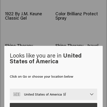
1922 By J.M. Keune
Color Brillianz Protect
Classic Gel
Spray
Shine Therapy
Shine Therapy - travel
size
Looks like you are in
United
States of America
Click on Go or choose your location below
Blonde Savior Mask
Blonde Savior Mask
🇺🇸
United States of America 🛒