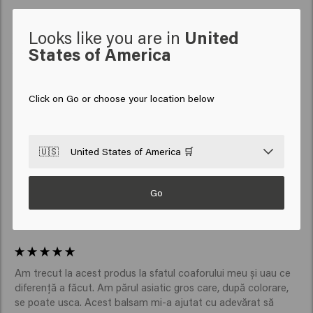
Looks like you are in
United
States of America
Verified Customer
Anonym
Click on Go or choose your location below
Funcţionează! Iubesc! 
🇺🇸
United States of America 🛒
Go
Verified Customer
Anonymous
Am trecut la acest produs la sfatul coaforului meu și uau ce 
diferență a făcut. Am părul asiatic gros care, după colorare, 
se poate usca. Acest balsam mi-a ajutat cu adevărat să 