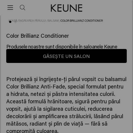
ACASĂ
/
ÎNGRIJIREA PĂRULUI
/
BALSAM
/
COLOR BRILLIANZ CONDITIONER
(82)
Color Brillianz Conditioner
Produsele noastre sunt disponibile în saloanele Keune
GĂSEȘTE UN SALON
Protejează și îngrijește-ți părul vopsit cu balsamul
Color Brillianz Anti-Fade, special formulat pentru
a hidrata, netezi și păstra intensitatea culorii.
Această formulă hrănitoare, sigură pentru părul
vopsit, ajută la sigilarea cuticulei, reducerea
decolorării și amplificarea strălucirii, lăsând părul
mătăsos, radiant și plin de viață — fără să
compromită culoarea.