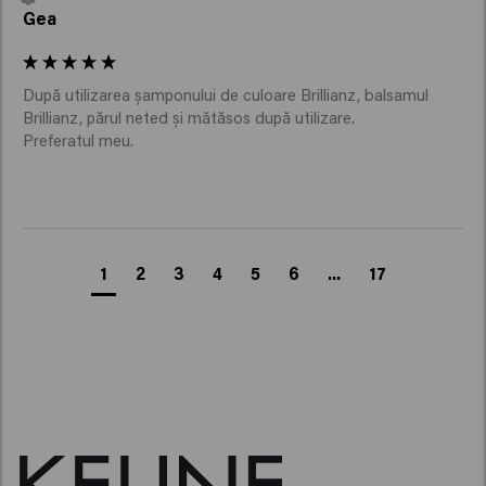
Gea
După utilizarea șamponului de culoare Brillianz, balsamul 
Brillianz, părul neted și mătăsos după utilizare.

1
2
3
4
5
6
...
17