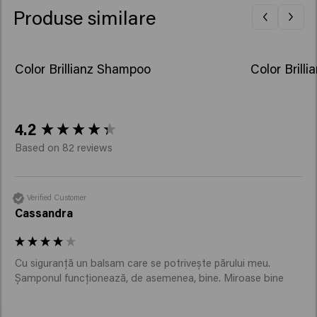
Glycol, Potassium Sorbate, Hexyl Cinnamal, Tetramethyl
Produse similare
Acetyloctahydronaphthalenes.​
Color Brillianz Shampoo
Color Brilli
New content loaded
4.2
Based on 82 reviews
Verified Customer
Cassandra
Cu siguranță un balsam care se potrivește părului meu. 
Șamponul funcționează, de asemenea, bine. Miroase bine 