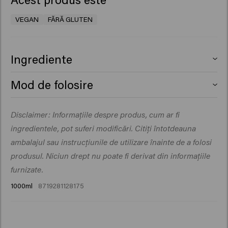
VEGAN
FĂRĂ GLUTEN
Ingrediente
Aqua (Water), Cetearyl Alcohol, Glycerin,
Mod de folosire
Behentrimonium Chloride, Isopropyl Myristate,
Propylene Glycol, Quaternium-87, Behenamidopropyl
Aplică pe părul spălat, lasă să acționeze 1-3 minute, apoi
Disclaimer: Informațiile despre produs, cum ar fi
Dimethylamine, Citric Acid, Parfum (Fragrance), Silicone
clătește bine.
Quaternium-22, Isopropyl Alcohol, Sodium Benzoate,
ingredientele, pot suferi modificări. Citiți întotdeauna
Dipropylene Glycol, Butyrospermum Parkii (Shea)
ambalajul sau instrucțiunile de utilizare înainte de a folosi
Butter, Guar Hydroxypropyltrimonium Chloride,
produsul. Niciun drept nu poate fi derivat din informațiile
Panthenol, Hydrolyzed Vegetable Protein PG-Propyl
furnizate.
Silanetriol, Polyglyceryl-3 Caprate, Cocamidopropyl
1000ml
8719281128175
Betaine, Helianthus Annuus (Sunflower) Seed Extract,
Palmitamidopropyltrimonium Chloride, Hydrolyzed
Rhodophyceae Extract, Phenoxyethanol, Butylene