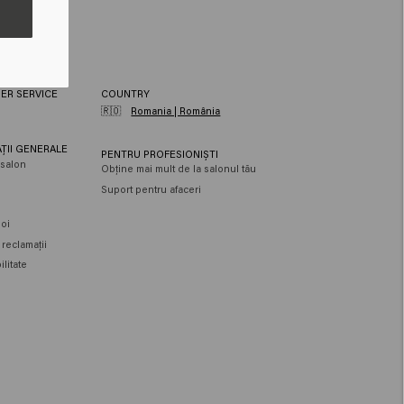
ER SERVICE
COUNTRY
🇷🇴
Romania | România
ȚII GENERALE
PENTRU PROFESIONIȘTI
salon
Obține mai mult de la salonul tău
Suport pentru afaceri
e
oi
 reclamații
litate