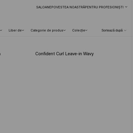
SALOANE
POVESTEA NOASTRĂ
PENTRU PROFESIONIȘTI
Liber de
Categorie de produs
Colecție
m
Confident Curl Leave-in Wavy