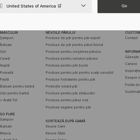
Go

United States of America 🛒
MASCULIN
NEVOILE PĂRULUI
CUSTOM
Șampon
Produse de păr pentru păr vopsit
Contact
Balsam
Produse de păr pentru părul blond
Gel
Produse pentru creșterea părului
INFORMA
Găsește 
Ceară
Produse pentru volumul părului
Cariere
Argilă
Produse pentru păr bucle
Inspirați
Pomadă
Produse pentru păr pentru scalp sensibil
Despre n
Pastă
Produse hidratante pentru păr
Portal de
Balsam pentru barbă
Protecție solară păr
Sustenabi
Ulei pentru barbă
Produse pentru păr strălucitor
> Arată Tot
Produse pentru părul creț
Produse vegane pentru păr
SO PURE
Sampon
SORTEAZĂ DUPĂ GAMĂ
Balsam
Keune Care
Masca
Keune Style
> Arată Tot
Keune Color