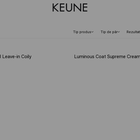
Tip produs
Tip de păr
Rezultat
 Leave-in Coily
Luminous Coat Supreme Crea