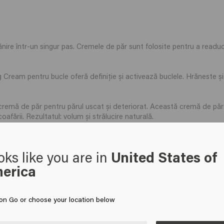
ănire într-un singur pas. Cremele de păr sunt folosite pentru a readuc
ream pentru bucle oferă definiție și activează buclele. Hrăneste și 
emă de păr pentru părul uscat și deteriorat. Această cremă de păr
coafării. Rezultatul: volum și strălucire naturală.
buclelor și definiție părului creț, ondulat sau permanent. Formula u
ata și hrăni părul.
oks like you are in
United States of
erica
 on Go or choose your location below