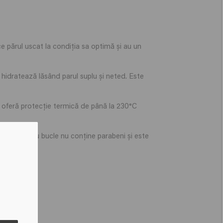
e părul uscat la condiția sa optimă și au un
hidratează lăsând parul suplu și neted. Este
 oferă protecție termică de până la 230°C
șoară pentru bucle nu conține parabeni și este