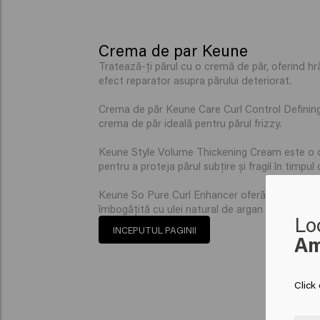
Crema de par Keune
Tratează-ți părul cu o cremă de păr, oferind hr
efect reparator asupra părului deteriorat.
Crema de păr Keune Care Curl Control Defining C
crema de păr ideală pentru părul frizzy.
Keune Style Volume Thickening Cream este o cr
pentru a proteja părul subțire și fragil în timpul 
Keune So Pure Curl Enhancer oferă elasticitate 
îmbogățită cu ulei natural de argan pentru a hidr
Lo
INCEPUTUL PAGINII
Am
Click