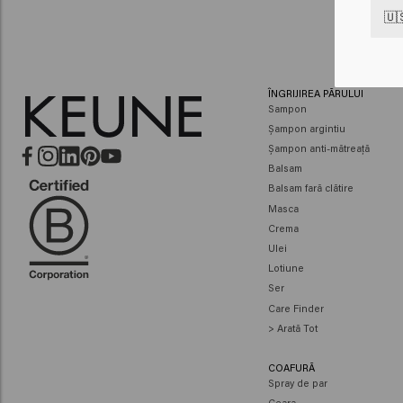
🇺
ÎNGRIJIREA PĂRULUI
Sampon
Șampon argintiu
Șampon anti-mătreață
Balsam
Balsam fară clătire
Masca
Crema
Ulei
Lotiune
Ser
Care Finder
> Arată Tot
COAFURĂ
Spray de par
Ceara