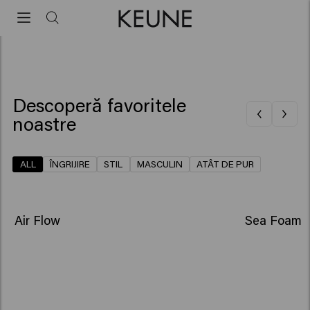
Keune Haircosmetics | Premium haircare since 1922
Descoperă favoritele
noastre
ALL
ÎNGRIJIRE
STIL
MASCULIN
ATÂT DE PUR
NOU
NOU
Air Flow
Sea Foam