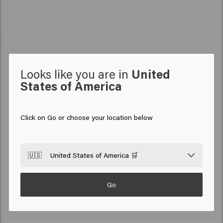
Păr mai des și mai bogat
Păr hrănit în profunzime
Păr puternic, luminos
Păr cu strălucire intensă
Looks like you are in
United
States of America
Click on Go or choose your location below
ÎNGRIJIREA PĂRULUI
Sampon
🇺🇸
United States of America 🛒
COAFURĂ
Spray de par
Șampon argintiu
MASCULIN
Go
Șampon
Ceara
Șampon anti-mătreață
SO PURE
Sampon
Balsam
Argila
Balsam