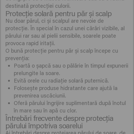
destinată protecției culorii.
Protecție solară pentru păr și scalp
Nu doar părul, ci și scalpul are nevoie de
protecție. În special în cazul unei cărări vizibile, al
părului rar sau al pielii sensibile, soarele poate
provoca rapid iritații.
O bună protecție pentru păr și scalp începe cu
prevenția:
Poartă o șapcă sau o pălărie în timpul expunerii
prelungite la soare.
Evită orele cu radiație solară puternică.
Folosește produse hidratante care ajută la
prevenirea uscăciunii.
Oferă părului îngrijire suplimentară după înotul
în mare sau în apă cu clor.
Întrebări frecvente despre protecția
părului împotriva soarelui
Ai întrebări despre protejarea părului de soare, de