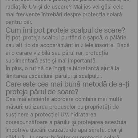
radiațiile UV și de uscare? Mai jos vei găsi cele
mai frecvente întrebări despre protecția solară
pentru păr.
Cum îmi pot proteja scalpul de soare?
Îți poți proteja scalpul purtând o șapcă, o pălărie
sau alt tip de acoperământ în zilele însorite. Dacă
ai o cărare vizibilă sau părul rar, protecția
suplimentară este și mai importantă.
În plus, o rutină de îngrijire hidratantă ajută la
limitarea uscăciunii părului și scalpului.
Care este cea mai bună metodă de a-ți
proteja părul de soare?
Cea mai eficientă abordare combină mai multe
măsuri: utilizarea produselor cu proprietăți de
susținere a protecției UV, hidratarea
corespunzătoare a părului și protejarea acestuia
împotriva uscării cauzate de apa sărată, clor și
căldură. Un spray hrănitor cu protecție solară