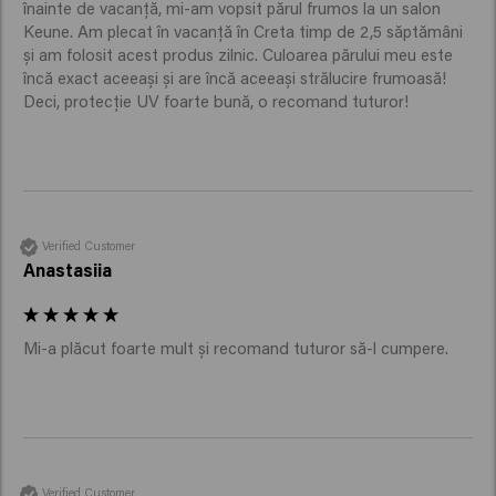
înainte de vacanță, mi-am vopsit părul frumos la un salon 
Keune. Am plecat în vacanță în Creta timp de 2,5 săptămâni 
și am folosit acest produs zilnic. Culoarea părului meu este 
încă exact aceeași și are încă aceeași strălucire frumoasă! 
Deci, protecție UV foarte bună, o recomand tuturor!
Verified Customer
Anastasiia
Mi-a plăcut foarte mult și recomand tuturor să-l cumpere. 
Verified Customer