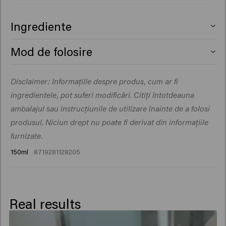
Ingrediente
Aqua (Water), PEG-40 Hydrogenated Castor Oil,
Mod de folosire
Cetearyl Alcohol, Phenyl Trimethicone, Glycerin,
Polyquaternium- 37, Propylene Glycol
Pulverizează generos pe păr și coafează după
Disclaimer: Informațiile despre produs, cum ar fi
Dicaprylate/Dicaprate, Amodimethicone,
preferință.
DimethylPABAmidopropyl Laurdimonium Tosylate,
ingredientele, pot suferi modificări. Citiți întotdeauna
Parfum (Fragrance), Sodium Benzoate, Silicone
ambalajul sau instrucțiunile de utilizare înainte de a folosi
Quaternium-22, Dipropylene Glycol, Panthenol, Lactic
produsul. Niciun drept nu poate fi derivat din informațiile
Acid, Butylene Glycol, PPG-1 Trideceth-6, Polyglyceryl-3
furnizate.
Caprate, Cocamidopropyl Betaine, Cetrimonium
150ml
8719281128205
Chloride, Hydrolyzed Rhodophyceae Extract, Trideceth-
12, Phenoxyethanol, Palmitamidopropyltrimonium
Chloride, Propylene Glycol, Helianthus Annuus
(Sunflower) Seed Extract, Benzoic Acid, Alpha-
Real results
Isomethyl Ionone, Dimethyl Phenethyl Acetate, Hexyl
Cinnamal, Tetramethyl Acetyloctahydronaphthalenes