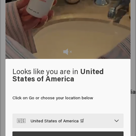
Produse similare
Looks like you are in
United
States of America
Color Brillianz Shampoo - travel size
Color Brilli
Click on Go or choose your location below
New content loaded
5.0
🇺🇸
United States of America 🛒
Based on 4 reviews