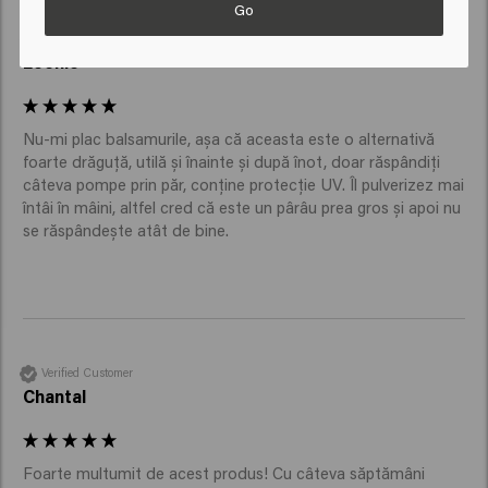
Go
Verified Customer
Leonie
Nu-mi plac balsamurile, așa că aceasta este o alternativă 
foarte drăguță, utilă și înainte și după înot, doar răspândiți 
câteva pompe prin păr, conține protecție UV. Îl pulverizez mai 
întâi în mâini, altfel cred că este un pârâu prea gros și apoi nu 
se răspândește atât de bine.
Verified Customer
Chantal
Foarte multumit de acest produs! Cu câteva săptămâni 