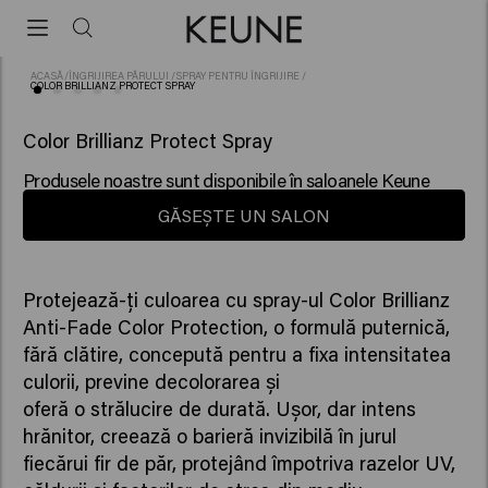
ACASĂ
/
ÎNGRIJIREA PĂRULUI
/
SPRAY PENTRU ÎNGRIJIRE
/
COLOR BRILLIANZ PROTECT SPRAY
(4)
Color Brillianz Protect Spray
Produsele noastre sunt disponibile în saloanele Keune
GĂSEȘTE UN SALON
Protejează-ți culoarea cu spray-ul Color Brillianz
Anti-Fade Color Protection, o formulă puternică,
fără clătire, concepută pentru a fixa intensitatea
culorii, previne decolorarea și
oferă o strălucire de durată. Ușor, dar intens
hrănitor, creează o barieră invizibilă în jurul
fiecărui fir de păr, protejând împotriva razelor UV,