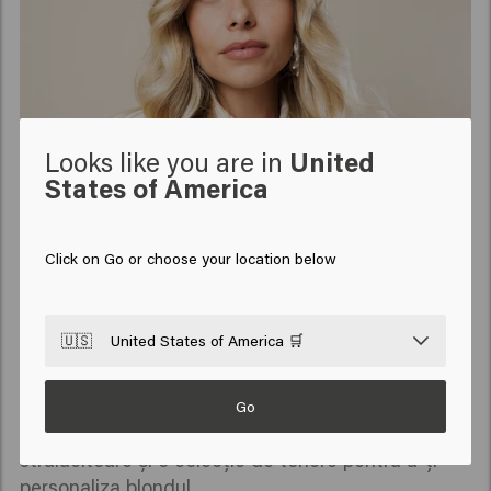
Looks like you are in
United
States of America
Click on Go or choose your location below
Keune Ultimate Blonde
🇺🇸
United States of America 🛒
Cu gama noastră Ultimate Blonde, ai posibilitatea
de a realiza orice dorință de blond. Ultimate
Blonde este o gamă de pudre decolorante
Go
profesionale pentru rezultate frumoase și
strălucitoare și o colecție de tonere pentru a-ți
personaliza blondul.