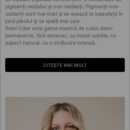
pigmenți oxidativi și non-oxidanți. Pigmenții non-
oxidanți sunt mai mari și se așează la suprafață în
jurul părului și se spală mai ușor.
Semi Color este gama noastră de culori demi-
permanente, fără amoniac, cu tonuri subtile, cu
aspect natural, cu o strălucire intensă.
CITEȘTE MAI MULT