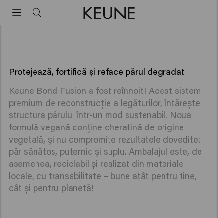
Tratament pentru reconstrucția
The bond booster that restores your hair
fibrei capilare
Keune Bond Fusion
Protejează, fortifică și reface părul degradat
Keune Bond Fusion a fost reînnoit! Acest sistem
premium de reconstrucție a legăturilor, întărește
structura părului într-un mod sustenabil. Noua
formulă vegană conține cheratină de origine
vegetală, și nu compromite rezultatele dovedite:
păr sănătos, puternic și suplu. Ambalajul este, de
asemenea, reciclabil și realizat din materiale
locale, cu transabilitate – bune atât pentru tine,
cât și pentru planetă!