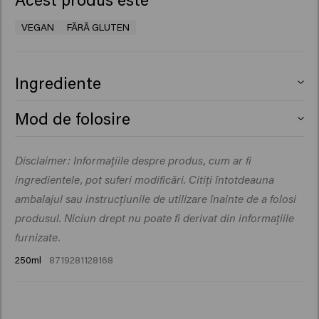
VEGAN
FĂRĂ GLUTEN
Ingrediente
Aqua (Water), Cetearyl Alcohol, Glycerin,
Mod de folosire
Behentrimonium Chloride, Isopropyl Myristate,
Propylene Glycol, Quaternium-87, Behenamidopropyl
Aplică pe părul spălat, lasă să acționeze 1-3 minute, apoi
Disclaimer: Informațiile despre produs, cum ar fi
Dimethylamine, Citric Acid, Parfum (Fragrance), Silicone
clătește bine.
Quaternium-22, Isopropyl Alcohol, Sodium Benzoate,
ingredientele, pot suferi modificări. Citiți întotdeauna
Dipropylene Glycol, Butyrospermum Parkii (Shea)
ambalajul sau instrucțiunile de utilizare înainte de a folosi
Butter, Guar Hydroxypropyltrimonium Chloride,
produsul. Niciun drept nu poate fi derivat din informațiile
Panthenol, Hydrolyzed Vegetable Protein PG-Propyl
furnizate.
Silanetriol, Polyglyceryl-3 Caprate, Cocamidopropyl
250ml
8719281128168
Betaine, Helianthus Annuus (Sunflower) Seed Extract,
Palmitamidopropyltrimonium Chloride, Hydrolyzed
Rhodophyceae Extract, Phenoxyethanol, Butylene