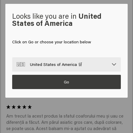
Looks like you are in
United
States of America
Verified Customer
Anonym
Click on Go or choose your location below
Funcţionează! Iubesc! 
🇺🇸
United States of America 🛒
Go
Verified Customer
Anonymous
Am trecut la acest produs la sfatul coaforului meu și uau ce 
diferență a făcut. Am părul asiatic gros care, după colorare, 
se poate usca. Acest balsam mi-a ajutat cu adevărat să 