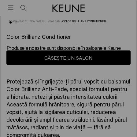
ACASĂ
/
ÎNGRIJIREA PĂRULUI
/
BALSAM
/
COLOR BRILLIANZ CONDITIONER
(82)
Color Brillianz Conditioner
Produsele noastre sunt disponibile în saloanele Keune
GĂSEȘTE UN SALON
Protejează și îngrijește-ți părul vopsit cu balsamul
Color Brillianz Anti-Fade, special formulat pentru
a hidrata, netezi și păstra intensitatea culorii.
Această formulă hrănitoare, sigură pentru părul
vopsit, ajută la sigilarea cuticulei, reducerea
decolorării și amplificarea strălucirii, lăsând părul
mătăsos, radiant și plin de viață — fără să
compromită culoarea.