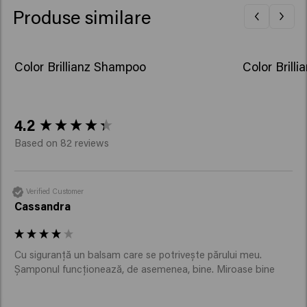
Glycol, Potassium Sorbate, Hexyl Cinnamal, Tetramethyl
Produse similare
Acetyloctahydronaphthalenes.​
Color Brillianz Shampoo
Color Brill
New content loaded
4.2
Based on 82 reviews
Verified Customer
Cassandra
Cu siguranță un balsam care se potrivește părului meu. 
Șamponul funcționează, de asemenea, bine. Miroase bine 