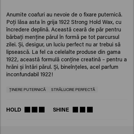
Anumite coafuri au nevoie de o fixare puternică.
Poți lăsa asta în grija 1922 Strong Hold Wax, cu
încredere deplină. Această ceară de păr pentru
bărbați menține părul în formă pe tot parcursul
zilei. Și, desigur, un luciu perfect nu ar trebui să
lipsească. La fel ca celelalte produse din gama
1922, această formulă conține creatină – pentru a
hrăni și întări părul. Și, bineînțeles, acel parfum
inconfundabil 1922!
ȚINERE PUTERNICĂ
STRĂLUCIRE PERFECTĂ
HOLD
SHINE