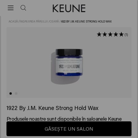
ACASĂ
/
ÎNGRIJIREA PĂRULUI
/
CEARĂ
/
1922 BY J.M. KEUNE STRONG HOLD WAX
(1)
1922 By J.M. Keune Strong Hold Wax
Produsele noastre sunt disponibile în saloanele Keune
GĂSEȘTE UN SALON