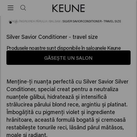
ACASĂ
/
ÎNGRIJIREA PĂRULUI
/
BALSAM
/
SILVER SAVIOR CONDITIONER - TRAVEL SIZE
(84)
Silver Savior Conditioner - travel size
Produsele noastre sunt disponibile în saloanele Keune
GĂSEȘTE UN SALON
Menține-ți nuanța perfectă cu Silver Savior Silver
Conditioner, special creat pentru a neutraliza
nuanțele gălbui, hidratează și intensifică
strălucirea părului blond rece, argintiu și platinat.
Îmbogățită cu pigmenți violet și ingrediente
hrănitoare, această formulă bogată și cremoasă
restabilește tonurile reci, lăsând părul mătăsos,
moale și radiant.