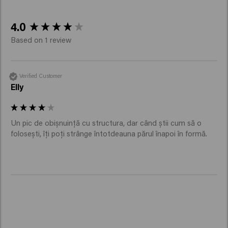
New content loaded
4.0
Based on 1 review
Verified Customer
Elly
Un pic de obișnuință cu structura, dar când știi cum să o 
folosești, îți poți strânge întotdeauna părul înapoi în formă. 