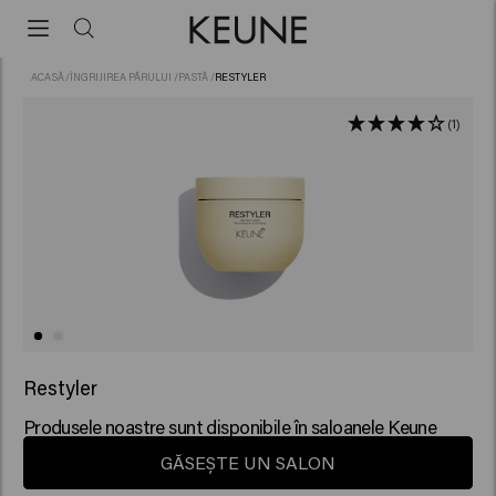
ACASĂ
/
ÎNGRIJIREA PĂRULUI
/
PASTĂ
/
RESTYLER
(1)
Restyler
Produsele noastre sunt disponibile în saloanele Keune
GĂSEȘTE UN SALON