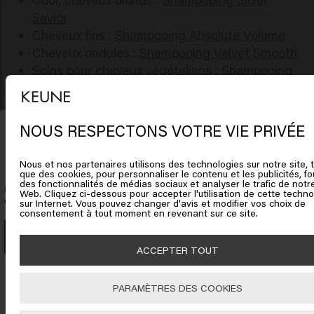
Savior
Cheveux fins :
Shampooing Absolute Volume
Cheveux ondulés :
Shampooing Velvet Smooth
Soins pour cheveux végétaliens :
Shampooing
So Pure
Des boucles définies :
Shampooing Confident
Curl
NOUS RESPECTONS VOTRE VIE PRIVÉE
Il semble que vous soyez en
Contre la casse des cheveux :
Instant Revive
United States of America
Shampooing
K
eune Shampoo Quiz
Nous et nos partenaires utilisons des technologies sur notre site, t
que des cookies, pour personnaliser le contenu et les publicités, fo
Conseil : Demandez au salon de coiffure quel
des fonctionnalités de médias sociaux et analyser le trafic de notre
Cliquez sur Aller ou choisissez votre emplacement ci-
Découvrez en 2 minutes quel shampooing Keune
shampooing les coiffeurs utilisent pour votre type
Web. Cliquez ci-dessous pour accepter l'utilisation de cette techno
convient parfaitement à vos cheveux.
dessous
sur Internet. Vous pouvez changer d'avis et modifier vos choix de
de cheveux. Il ou elle analysera vos cheveux et
consentement à tout moment en revenant sur ce site.
votre cuir chevelu et vous donnera un conseil
Lancer le quiz
adapté.
🇺🇸
United States of America 🛒
ACCEPTER TOUT
Shampooing antipelliculaire
Vous souffrez de démangeaisons du cuir chevelu
PARAMÈTRES DES COOKIES
Aller
? Dans ce cas, un
shampooing antipelliculaire