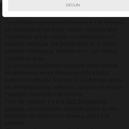
professionnel
est indispensable. Un bon
DÉCLIN
shampooing antipelliculaire rétablit l'équilibre
naturel du cuir chevelu.
Les pellicules apparaissent lorsque le cuir chevelu
se renouvelle et perd ses cellules cutanées plus
rapidement que la normale. Ce phénomène est
souvent causé par une prolifération de la levure
naturelle Malassezia, associée à un cuir chevelu
sensible ou gras.
Le shampooing purifiant Dandruff Detox nettoie
en profondeur le cuir chevelu et aide à lutter
contre les pellicules à la source. La formule apaise
les démangeaisons, réduit les squames et rétablit
l'équilibre naturel du cuir chevelu.
Pour les hommes, il y a le
1922 Shampooing
purifiant
, qui combat les pellicules grâce au zinc
pyrithione et renforce les cheveux grâce à la
créatine.