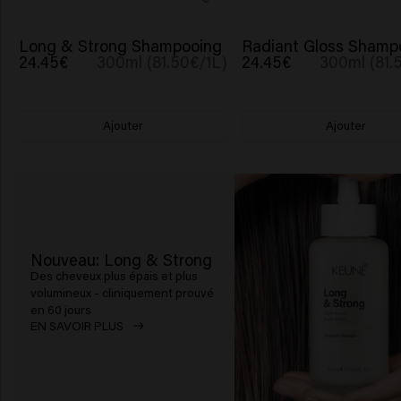
BESTSELLER
Long & Strong Shampooing
Radiant Gloss Shamp
24.45€
300ml (81.50€/1L)
24.45€
300ml (81.
Ajouter
Ajouter
Nouveau: Long & Strong
Des cheveux plus épais et plus
volumineux - cliniquement prouvé
en 60 jours
EN SAVOIR PLUS