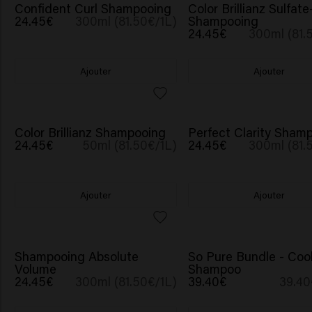
Confident Curl Shampooing
Color Brillianz Sulfat
24.45€
300ml (81.50€/1L)
Shampooing
24.45€
300ml (81.
Ajouter
Ajouter
Color Brillianz Shampooing
Perfect Clarity Sham
24.45€
50ml (81.50€/1L)
24.45€
300ml (81.
Ajouter
Ajouter
Shampooing Absolute
So Pure Bundle - Coo
Volume
Shampoo
24.45€
300ml (81.50€/1L)
39.40€
39.40