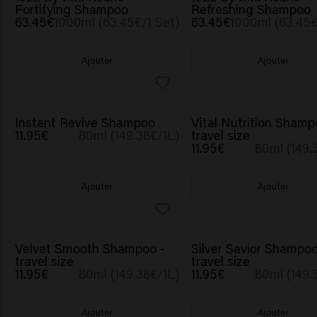
Fortifying Shampoo
Refreshing Shampoo
63.45€
1000ml (63.45€/1 Set)
63.45€
1000ml (63.45€
Ajouter
Ajouter
NOUVEAU
Instant Revive Shampoo
Vital Nutrition Shamp
11.95€
80ml (149.38€/1L)
travel size
11.95€
80ml (149.
Ajouter
Ajouter
Velvet Smooth Shampoo -
Silver Savior Shampoo
travel size
travel size
11.95€
80ml (149.38€/1L)
11.95€
80ml (149.
Ajouter
Ajouter