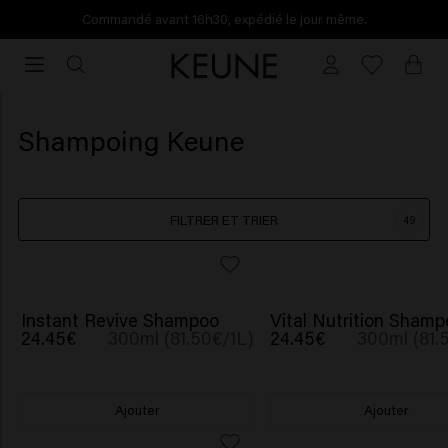
Commandé avant 16h30, expédié le jour même.
Commandé
avant
16h30,
expédié
Shampoing Keune
le
jour
même.
FILTRER ET TRIER
49
NOUVEAU
Instant Revive Shampoo
Vital Nutrition Shamp
24.45€
300ml (81.50€/1L)
24.45€
300ml (81.
Ajouter
Ajouter