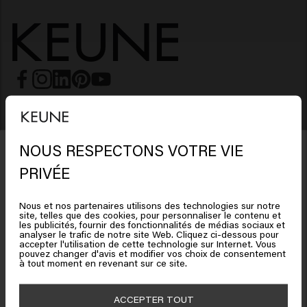
SOIN DES CHEVEUX
Shampoing
COIFFURE
NOUS RESPECTONS VOTRE VIE
Laque
Shampoing argent
HOMMES
PRIVÉE
Shampoing
Cire
Shampoing antipelliculaire
SO PURE
Nous et nos partenaires utilisons des technologies sur notre
site, telles que des cookies, pour personnaliser le contenu et
Shampoing
Après-shampooing
Argile
Après-shampoing
Il semble que vous soyez en
les publicités, fournir des fonctionnalités de médias sociaux et
LES CHEVEUX ONT BESOIN
analyser le trafic de notre site Web. Cliquez ci-dessous pour
United States of America
accepter l'utilisation de cette technologie sur Internet. Vous
Produits capillaires pour cheveux colorés
Après-shampoing
Gel
Mousse
Après-shampoing sans rinçage
Bénéficiez de 10% de réduction !
pouvez changer d'avis et modifier vos choix de consentement
COLLECTION
à tout moment en revenant sur ce site.
Inscrivez-vous à la newsletter et profitez de 10% sur votre première commande
Keune Care
Produits capillaires pour cheveux blonds
Masque
Cire
Pâte
Cliquez sur Aller ou choisissez votre emplacement ci-
Masque
SERVICE CLIENT
dès 40
€
d'achat ! Adieux les bad hair days !
dessous
ACCEPTER TOUT