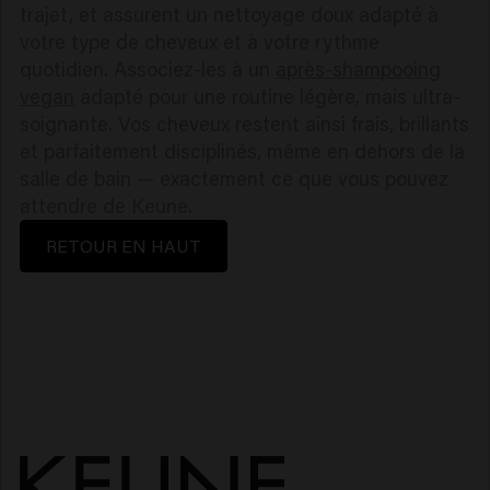
trajet, et assurent un nettoyage doux adapté à
votre type de cheveux et à votre rythme
quotidien. Associez-les à un
après-shampooing
vegan
adapté pour une routine légère, mais ultra-
soignante. Vos cheveux restent ainsi frais, brillants
et parfaitement disciplinés, même en dehors de la
salle de bain — exactement ce que vous pouvez
attendre de Keune.
RETOUR EN HAUT