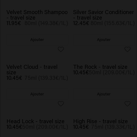
Velvet Smooth Shampoo
Silver Savior Conditioner
- travel size
- travel size
11.95€
80ml (149.38€/1L)
12.45€
80ml (155.63€/1L)
Ajouter
Ajouter
Velvet Cloud - travel
The Rock - travel size
size
10.45€
50ml (209.00€/1L)
10.45€
75ml (139.33€/1L)
Ajouter
Ajouter
Head Lock - travel size
High Rise - travel size
10.45€
50ml (209.00€/1L)
10.45€
75ml (139.33€/1L)