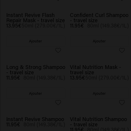
NOUVEAU
Instant Revive Flash
Confident Curl Shampoo
Repair Mask - travel size
- travel size
13.95€
50ml (279.00€/1L)
11.95€
80ml (149.38€/1L)
Ajouter
Ajouter
Long & Strong Shampoo
Vital Nutrition Mask -
- travel size
travel size
11.95€
80ml (149.38€/1L)
13.95€
50ml (279.00€/1L)
Ajouter
Ajouter
NOUVEAU
Instant Revive Shampoo
Vital Nutrition Shampoo
11.95€
80ml (149.38€/1L)
- travel size
11.95€
80ml (149.38€/1L)