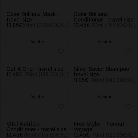
Color Brillianz Mask -
Color Brillianz
travel size
Conditioner - travel size
13.95€
50ml (279.00€/1L)
12.45€
80ml (155.63€/1L)
Ajouter
Ajouter
Get A Grip - travel size
Silver Savior Shampoo -
10.45€
75ml (139.33€/1L)
travel size
11.95€
80ml (149.38€/1L)
Ajouter
Ajouter
Vital Nutrition
Free Styler - Format
Conditioner - travel size
Voyage
12.45€
80ml (155.63€/1L)
10.45€
75ml (139.33€/1L)