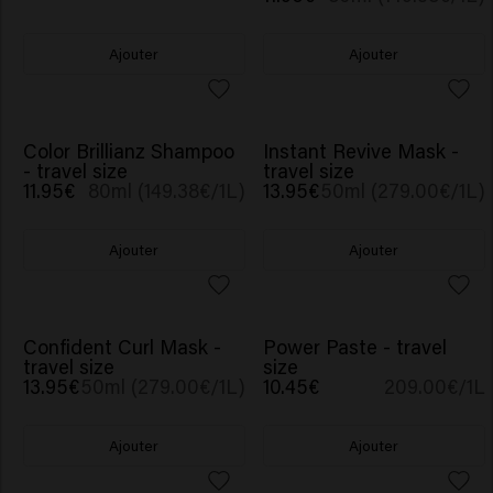
Ajouter
Ajouter
NOUVEAU
Color Brillianz Shampoo
Instant Revive Mask -
- travel size
travel size
11.95€
80ml (149.38€/1L)
13.95€
50ml (279.00€/1L)
Ajouter
Ajouter
Confident Curl Mask -
Power Paste - travel
travel size
size
13.95€
50ml (279.00€/1L)
10.45€
209.00€/1L
Ajouter
Ajouter