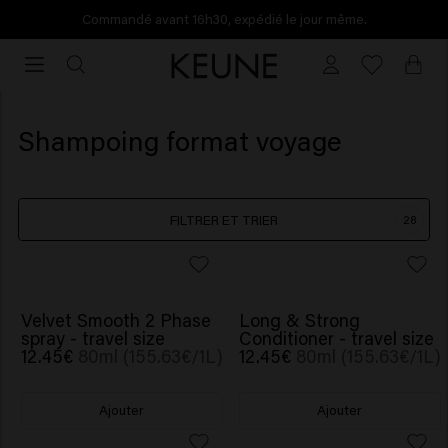
Commandé avant 16h30, expédié le jour même.
Commandé
avant
16h30,
expédié
Shampoing format voyage
le
jour
même.
FILTRER ET TRIER
28
Velvet Smooth 2 Phase
Long & Strong
spray - travel size
Conditioner - travel size
12.45€
80ml (155.63€/1L)
12.45€
80ml (155.63€/1L)
Ajouter
Ajouter