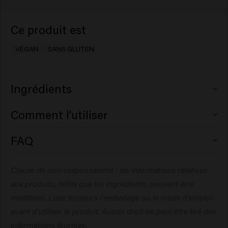
Ce produit est
VÉGAN
SANS GLUTEN
Ingrédients
Aqua (Water), Sodium Laureth Sulfate, Cocamidopropyl
Comment l'utiliser
Betaine, Coco-Glucoside, Glycol Distearate, Glyceryl
Laurate, PEG-200 Hydrogenated Glyceryl Palmate
Appliquez sur les cheveux humides, faites mousser, puis
FAQ
Sodium Chloride, Lauryl Pyrrolidone, Citric Acid, Parfum
rincez. Répétez l’opération si nécessaire.
Pourquoi un shampooing spécial pour
(Fragrance), Sodium Benzoate, Cetrimonium Chloride,
cheveux colorés ?
Clause de non-responsabilité : les informations relatives
Polyquaternium-10, Silicone Quaternium-22,
Dipropylene Glycol, PEG-7 Glyceryl Cocoate,
aux produits, telles que les ingrédients, peuvent être
Les cheveux colorés nécessitent des soins
Polyquaternium-7, Glycerin, Polyglyceryl-3 Caprate,
supplémentaires car ils deviennent plus sensibles et
modifiées. Lisez toujours l'emballage ou le mode d'emploi
Butylene Glycol, Hydrolyzed Rhodophyceae Extract,
poreux pendant le processus de coloration. Un
avant d'utiliser le produit. Aucun droit ne peut être tiré des
Palmitamidopropyltrimonium Chloride, Propylene
shampooing spécial pour cheveux colorés aide à
informations fournies.