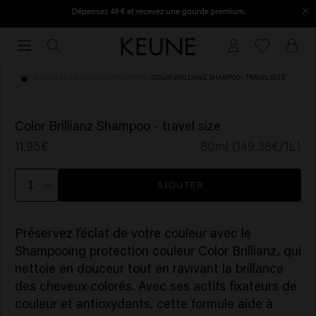
Dépensez 49 € et recevez une gourde premium.
Livraison gratuite à partir de €40
Livraison
gratuite
à
HOME
/
SOIN DES CHEVEUX
/
SHAMPOING
/
COLOR BRILLIANZ SHAMPOO - TRAVEL SIZE
partir
de
(10)
€40
Color Brillianz Shampoo - travel size
11.95€
80ml (149.38€/1L)
AJOUTER
Préservez l’éclat de votre couleur avec le
Shampooing protection couleur Color Brillianz, qui
nettoie en douceur tout en ravivant la brillance
des cheveux colorés. Avec ses actifs fixateurs de
couleur et antioxydants, cette formule aide à