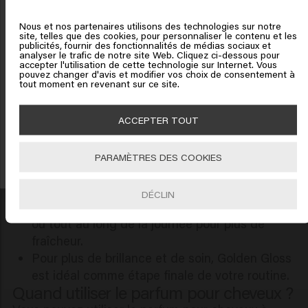
Peut apporter une brillance et un soin
United States of America
supplémentaires.
Nous et nos partenaires utilisons des technologies sur notre
Idéal pour les déplacements.
site, telles que des cookies, pour personnaliser le contenu et les
Cliquez sur Aller ou choisissez votre emplacement ci-
publicités, fournir des fonctionnalités de médias sociaux et
Comment utiliser le parfum pour
analyser le trafic de notre site Web. Cliquez ci-dessous pour
dessous
cheveux ?
accepter l'utilisation de cette technologie sur Internet. Vous
Bénéficiez de 10% de réduction !
pouvez changer d'avis et modifier vos choix de consentement à
tout moment en revenant sur ce site.
L'utilisation du parfum pour cheveux est simple :
Inscrivez-vous à la newsletter et profitez de 10% sur votre première commande
🇺🇸
United States of America 🛒
Tenez le produit à environ 20–30 cm des
dès 40
€
d'achat ! Adieux les bad hair days !
cheveux.
ACCEPTER TOUT
Vaporisez légèrement sur les longueurs et les
Aller
pointes.
PARAMÈTRES DES COOKIES
S'INCRIRE
Évitez le cuir chevelu sauf si le produit est
spécifiquement destiné à cette zone.
DÉCLIN
Utilisez comme touche finale après le coiffage
ou tout au long de la journée pour plus de
fraîcheur.
Pour plus de brillance et de soin, Golden Gloss
est idéal comme étape finale de votre routine.
Quand utiliser le parfum pour cheveux ?