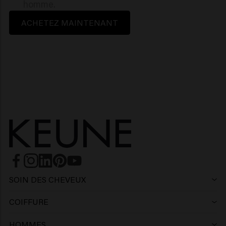
homme.
ACHETEZ MAINTENANT
SOIN DES CHEVEUX
Shampoing
COIFFURE
Laque
Shampoing argent
HOMMES