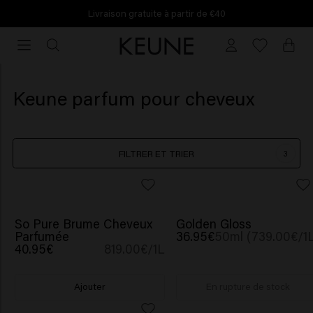
Livraison gratuite à partir de €40
Livraison
gratuite
à
partir
Keune parfum pour cheveux
de
€40
FILTRER ET TRIER
3
NOUVEAU
So Pure Brume Cheveux
Golden Gloss
Parfumée
36.95€
50ml (739.00€/1
40.95€
819.00€/1L
Ajouter
En rupture de stock