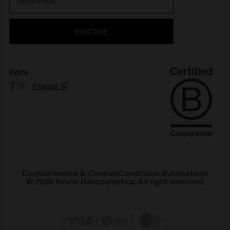
Environnement
Produits pour cheveux brillants
S'INCRIRE
Produits pour cheveux frisés
Produits capillaires végétaliens
PAYS
🇫🇷
France 🛒
Confidentialité & Cookies
Conditions d'utilisations
© 2026 Keune Haircosmetics. All right reserved.