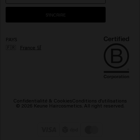
Environnement
Produits pour cheveux brillants
S'INCRIRE
Produits pour cheveux frisés
Produits capillaires végétaliens
PAYS
🇫🇷
France 🛒
Confidentialité & Cookies
Conditions d'utilisations
© 2026 Keune Haircosmetics. All right reserved.