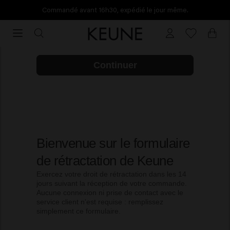
Commandé avant 16h30, expédié le jour même.
Commandé
avant
Rétractation
16h30,
expédié
le
jour
même.