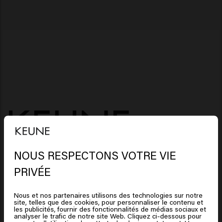
NOUS RESPECTONS VOTRE VIE
Il semble que vous soyez en
SOIN DES CHEVEUX
PRIVÉE
United States of America
Shampoing
COIFFURE
Nous et nos partenaires utilisons des technologies sur notre
site, telles que des cookies, pour personnaliser le contenu et
Laque
Shampoing argent
Cliquez sur Aller ou choisissez votre emplacement ci-
les publicités, fournir des fonctionnalités de médias sociaux et
HOMMES
analyser le trafic de notre site Web. Cliquez ci-dessous pour
dessous